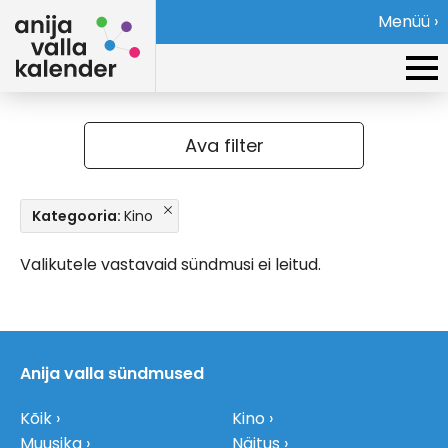
Menüü ›
Ava filter
Kategooria:
Kino
Valikutele vastavaid sündmusi ei leitud.
Anija valla sündmused
Kõik
Kino
Muusika
Näitus