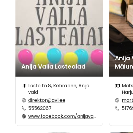
Anija 
Anija Valla Lasteaiad
Mälu
Laste tn 8, Kehra linn, Anija
Matsi
vald
Harj
direktor@avl.ee
mar
55562067
5176
www.facebook.com/anijavallalasteaiad