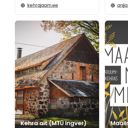
kehrajaam.ee
anij
Kehra ait (MTÜ Ingver)
Maail