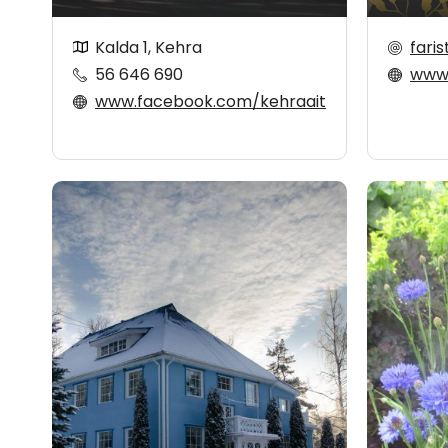
Kalda 1, Kehra
fari
56 646 690
www.fa
www.facebook.com/kehraait