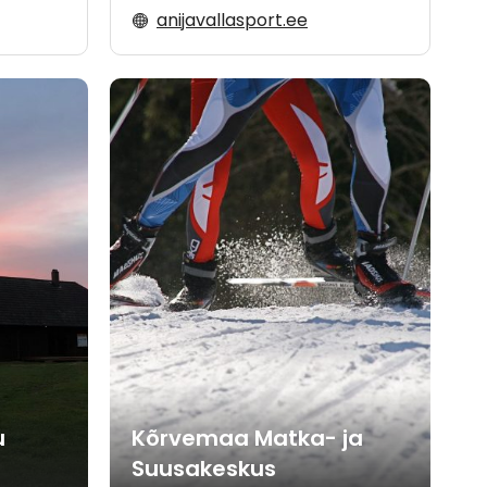
anijavallasport.ee
u
Kõrvemaa Matka- ja
Suusakeskus