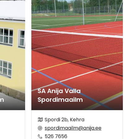
SA Anija Valla
um
Spordimaailm
Spordi 2b, Kehra
spordimaailm@anija.ee
526 7656