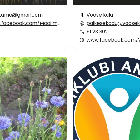
stamo@gmail.com
Voose küla
cebook.com/Maailm.Muusika.Meie
paikesekodu@voosek
51 23 392
www.facebook.com/VoosePaik