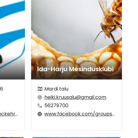
Ida-Harju Mesindusklubi
06
Mardi talu
heiki.kruusalu@gmail.com
56279700
dballclub
www.facebook.com/groups/764709763866802