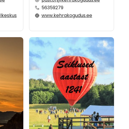
56359279
alkeskus
www.kehrakogudus.ee