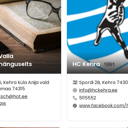
Valla
mänguselts
HC Kehra
, Kehra küla Anija vald
Spordi 2B, Kehra 743
umaa 74315
info@hckehra.ee
tsch@hot.ee
5115552
918
www.facebook.com/hckehrahan