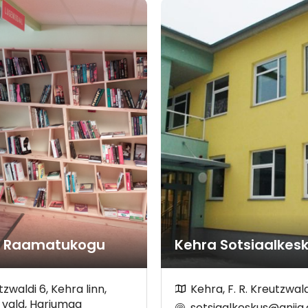
a Raamatukogu
Kehra Sotsiaalkes
zwaldi 6, Kehra linn,
Kehra, F. R. Kreutzwald
a vald, Harjumaa
sotsiaalkeskus@anija