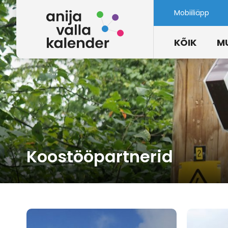
Mobiiliäpp
KÕIK
M
Koostööpartnerid