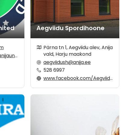
nited
Aegviidu Spordihoone
om
Pärna tn 1, Aegviidu alev, Anija
vald, Harju maakond
aunited
aegviidush@anija.ee
528 6997
www.facebook.com/Aegviidu-Spordihoone-468129893676074