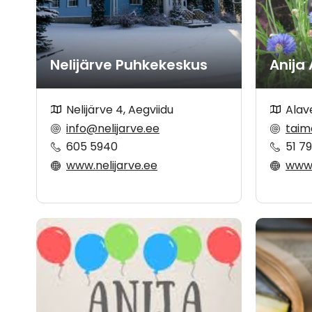
Nelijärve Puhkekeskus
Anija
Nelijärve 4, Aegviidu
Alave
info@nelijarve.ee
taim
605 5940
51 7
www.nelijarve.ee
www.fa