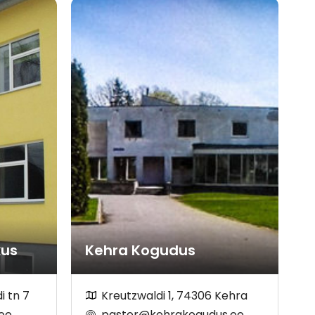
kus
Kehra Kogudus
i tn 7
Kreutzwaldi 1, 74306 Kehra
.ee
pastor@kehrakogudus.ee