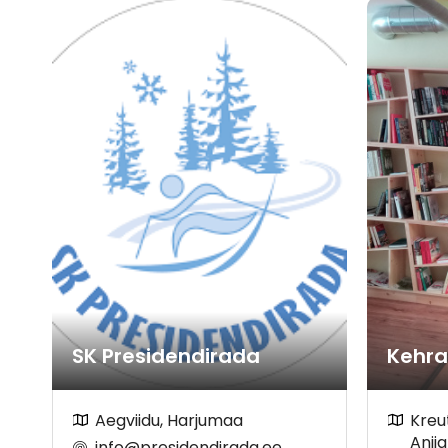
SK Presidendirada
Kehr
Aegviidu, Harjumaa
Kreut
Anij
info@presidendirada.ee