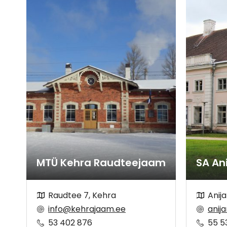
MTÜ Kehra Raudteejaam
SA An
Raudtee 7, Kehra
Anija
info@kehrajaam.ee
anij
53 402 876
55 5