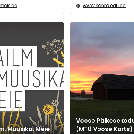
amois.ee
www.kehra.edu.ee
Voose Päikesekod
m. Muusika. Meie
(MTÜ Voose Kõrts)