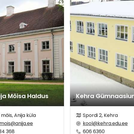
ija Mõisa Haldus
Kehra Gümnaasi
 mõis, Anija küla
Spordi 2, Kehra
amois@anija.ee
kool@kehra.edu.ee
34 368
606 6360