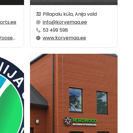
Pillapalu küla, Anija vald
orts.ee
info@korvemaa.ee
53 499 598
esekodu
www.korvemaa.ee