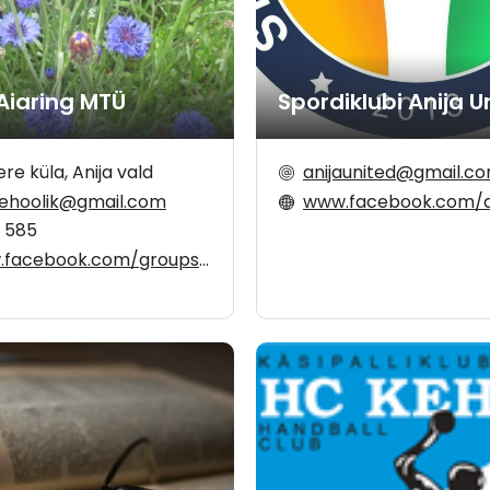
 Aiaring MTÜ
Spordiklubi Anija U
re küla, Anija vald
anijaunited@gmail.c
ehoolik@gmail.com
www.facebook.com/anij
9 585
cebook.com/groups/396788900517526