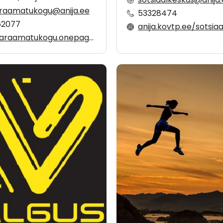
raamatukogu@anija.ee
53328474
62077
anija.kovtp.ee/sotsia
raamatukogu.onepagefree.com