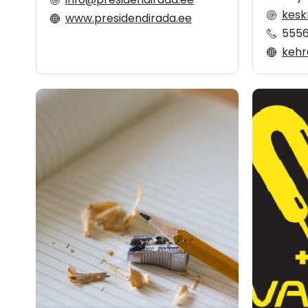
kesk
www.presidendirada.ee
555
kehra