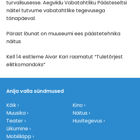
turvalisusesse. Aegviidu Vabatahtliku Päästeseltsi
näitel tutvume vabatahtlike tegevusega
tänapäeval.
Pärast lõunat on muuseumi ees päästetehnika
näitus
Kell 14 esitleme Aivar Kari raamatut “Tuletõrjest
eliitkomandoks”
Anija valla sündmused
Kõik
Kino
Muusika
Näitus
Teater
Huvitegevus
Liikumine
Mobiiliäpp