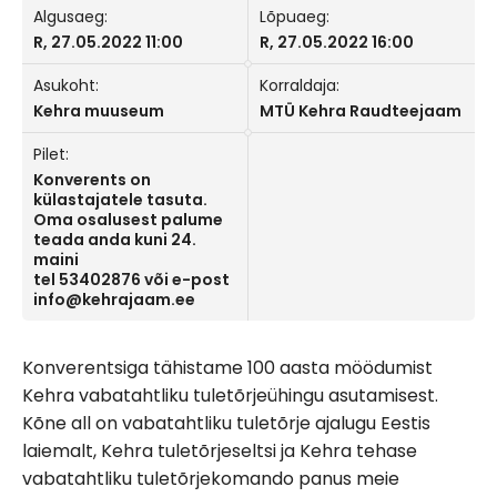
Algusaeg:
Lõpuaeg:
R, 27.05.2022 11:00
R, 27.05.2022 16:00
Asukoht:
Korraldaja:
Kehra muuseum
MTÜ Kehra Raudteejaam
Pilet:
Konverents on
külastajatele tasuta.
Oma osalusest palume
teada anda kuni 24.
maini
tel 53402876 või e-post
info@kehrajaam.ee
Konverentsiga tähistame 100 aasta möödumist
Kehra vabatahtliku tuletõrjeühingu asutamisest.
Kõne all on vabatahtliku tuletõrje ajalugu Eestis
laiemalt, Kehra tuletõrjeseltsi ja Kehra tehase
vabatahtliku tuletõrjekomando panus meie