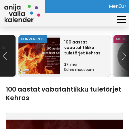
Menüü ›
KONVERENTS
MUUSI
100 aastat
vik
vabatahtlikku
tuletõrjet Kehras
27. mai
Kehra muuseum
100 aastat vabatahtlikku tuletõrjet
Kehras