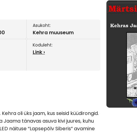
Asukoht:
:00
Kehra muuseum
Koduleht:
Link
ehra oli üks jaam, kus seisid küüdirongid.
 Jaama tänavas asuva kivi juures, kuhu
SLED näituse “Lapsepõlv Siberis” avamine