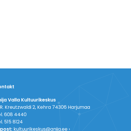
ontakt
ija Valla Kultuurikeskus
 R. Kreutzwaldi 2, Kehra 74306 Harjumaa
l. 608 4440
l. 515 8124
post:
kultuurikeskus@anija.ee