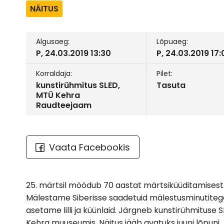
NÄITUS
Algusaeg:
Lõpuaeg:
P, 24.03.2019 13:30
P, 24.03.2019 17
Korraldaja:
Pilet:
kunstirühmitus SLED,
Tasuta
MTÜ Kehra
Raudteejaam
Vaata Facebookis
25. märtsil möödub 70 aastat märtsiküüditamisest. K
Mälestame Siberisse saadetuid mälestusminutitega
asetame lilli ja küünlaid. Järgneb kunstirühmituse 
Kehra muuseumis. Näitus jääb avatuks juuni lõpuni.