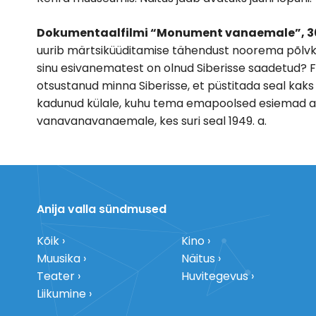
Dokumentaalfilmi “Monument vanaemale”, 30 m
uurib märtsiküüditamise tähendust noorema põlv
sinu esivanematest on olnud Siberisse saadetud? Fi
otsustanud minna Siberisse, et püstitada seal kaks
kadunud külale, kuhu tema emapoolsed esiemad as
vanavanavanaemale, kes suri seal 1949. a.
Anija valla sündmused
Kõik
Kino
Muusika
Näitus
Teater
Huvitegevus
Liikumine