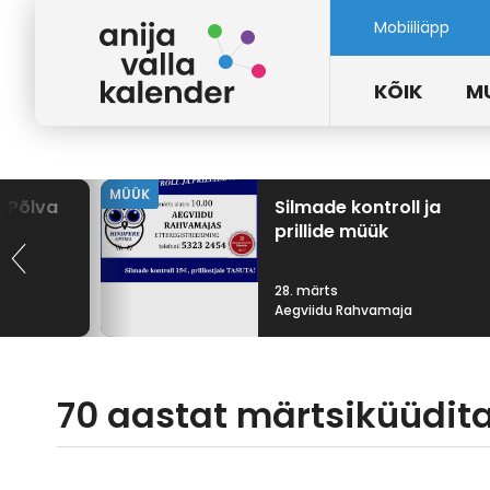
Mobiiliäpp
KÕIK
M
MÜÜK
 Põlva
Silmade kontroll ja
prillide müük
28. märts
Aegviidu Rahvamaja
70 aastat märtsiküüdit