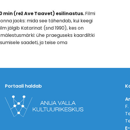
in (rež Ave Taavet) esilinastus.
Filmi
konna jaoks: mida see tähendab, kui keegi
lm jälgib Katarinat (snd 1990), kes on
 mälestusmärki: ühe praeguseks kaardiltki
umisele saadeti, ja teise oma
Portaali haldab
K
An
F.
Te
Te
E-