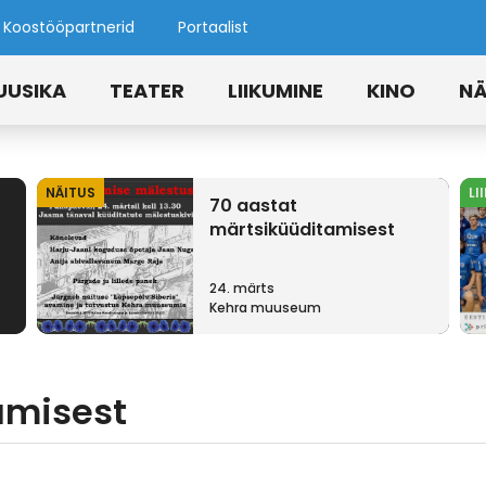
Koostööpartnerid
Portaalist
UUSIKA
TEATER
LIIKUMINE
KINO
NÄ
NÄITUS
LI
70 aastat
märtsiküüditamisest
24. märts
Kehra muuseum
amisest