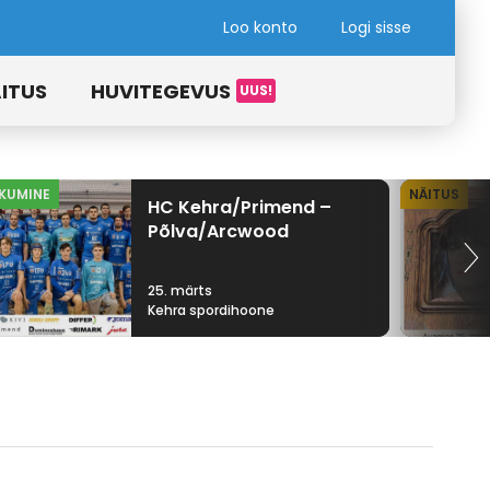
Loo konto
Logi sisse
ITUS
HUVITEGEVUS
IKUMINE
NÄITUS
HC Kehra/Primend –
Põlva/Arcwood
25. märts
Kehra spordihoone