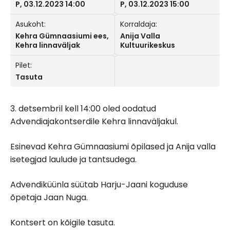
P, 03.12.2023 14:00
P, 03.12.2023 15:00
Asukoht:
Korraldaja:
Kehra Gümnaasiumi ees,
Anija Valla
Kehra linnaväljak
Kultuurikeskus
Pilet:
Tasuta
3. detsembril kell 14:00 oled oodatud
Advendiajakontserdile Kehra linnaväljakul.
Esinevad Kehra Gümnaasiumi õpilased ja Anija valla
isetegjad laulude ja tantsudega.
Advendiküünla süütab Harju-Jaani koguduse
õpetaja Jaan Nuga.
Kontsert on kõigile tasuta.