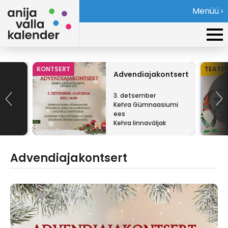
Menüü ›
KONTSERT
TEATE
Advendiajakontsert
3. detsember
Kehra Gümnaasiumi
ees
Kehra linnaväljak
Advendiajakontsert