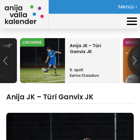
Menüü ›
LIIKUMINE
MUUSI
ehed”
Anija JK – Türi
Ganvix JK
6. aprill
ja
Kehra Staadion
Anija JK – Türi Ganvix JK