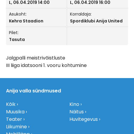
L, 06.04.2019 14:00
L, 06.04.2019 16:00
Asukoht:
Korraldaja:
Kehra Staadion
Spordiklubi Anija United
Pilet:
Tasuta
Jalgpalli meistrivõistluste
III liiga idatsooni 1. vooru kohtumine
Anija valla sündmused
Kõik
Kino
Muusika
Näitus
Teater
Huvitegevus
Liikumine