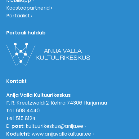
Mobiiliäpp
Koostööpartnerid
Portaalist
Portaali haldab
Kontakt
Anija Valla Kultuurikeskus
F. R. Kreutzwaldi 2, Kehra 74306 Harjumaa
Tel. 608 4440
Tel. 515 8124
E-post:
kultuurikeskus@anija.ee
Koduleht:
www.anijavallakultuur.ee