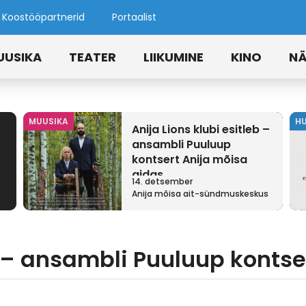
Koostööpartnerid
Portaalist
UUSIKA
TEATER
LIIKUMINE
KINO
NÄ
MUUSIKA
H
Anija Lions klubi esitleb –
ansambli Puuluup
kontsert Anija mõisa
aidas
14. detsember
Anija mõisa ait-sündmuskeskus
eb – ansambli Puuluup konts