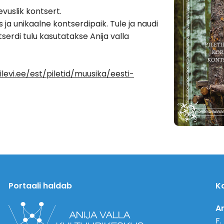
evuslik kontsert.
ja unikaalne kontserdipaik. Tule ja naudi
ntserdi tulu kasutatakse Anija valla
ilevi.ee/est/piletid/muusika/eesti-
Portaali haldab
K
An
F.