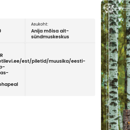
Asukoht:
0
Anija mõisa ait-
sündmuskeskus
UR
tilevi.ee/est/piletid/muusika/eesti-
p-
das-
kohapeal