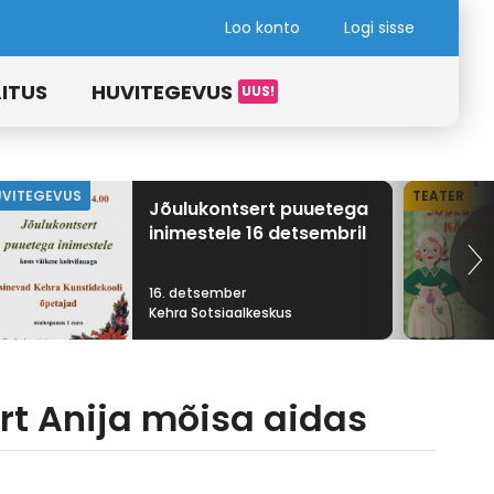
Loo konto
Logi sisse
ITUS
HUVITEGEVUS
UVITEGEVUS
TEATER
Jõulukontsert puuetega
inimestele 16 detsembril
16. detsember
Kehra Sotsiaalkeskus
ert Anija mõisa aidas