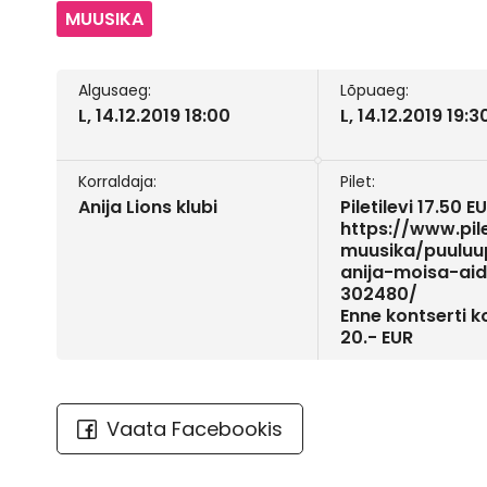
MUUSIKA
Algusaeg:
Lõpuaeg:
L, 14.12.2019 18:00
L, 14.12.2019 19:3
Korraldaja:
Pilet:
Anija Lions klubi
Piletilevi 17.50 E
https://www.pile
muusika/puuluu
anija-moisa-ai
302480/
Enne kontserti 
20.- EUR
Vaata Facebookis