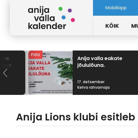
Mobiiliäpp
KÕIK
M
PIDU
itus
Anija valla eakate
ogus
jõululõuna.
17. detsember
Kehra rahvamaja
Anija Lions klubi esitl