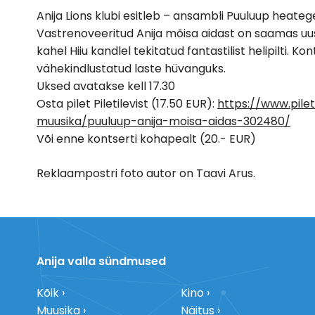
Anija Lions klubi esitleb – ansambli Puuluup heateg
Vastrenoveeritud Anija mõisa aidast on saamas uus 
kahel Hiiu kandlel tekitatud fantastilist helipilti. Ko
vähekindlustatud laste hüvanguks.
Uksed avatakse kell 17.30
Osta pilet Piletilevist (17.50 EUR):
https://www.pilet
muusika/puuluup-anija-moisa-aidas-302480/
Või enne kontserti kohapealt (20.- EUR)
Reklaampostri foto autor on Taavi Arus.
Anija valla sündmused
Kõik
Kino
Muusika
Näitus