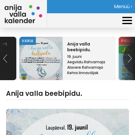
Menüü ›
VARIA
PIDU
sert
Anija valla
te
beebipidu.
19. juuni
Aegviidu Rahvamaja
Alavere Rahvamaja
Kehra linnaväljak
Anija valla beebipidu.