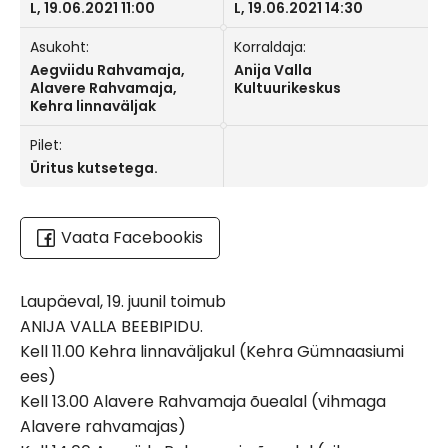
L, 19.06.2021 11:00
L, 19.06.2021 14:30
Asukoht:
Korraldaja:
Aegviidu Rahvamaja,
Anija Valla
Alavere Rahvamaja,
Kultuurikeskus
Kehra linnaväljak
Pilet:
Üritus kutsetega.
Vaata Facebookis
Laupäeval, 19. juunil toimub
ANIJA VALLA BEEBIPIDU.
Kell 11.00 Kehra linnaväljakul (Kehra Gümnaasiumi
ees)
Kell 13.00 Alavere Rahvamaja õuealal (vihmaga
Alavere rahvamajas)