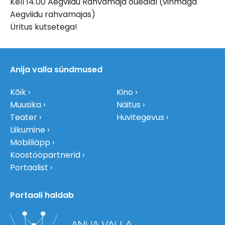
Kell 14.00 Aegviidu Rahvamaja õuealal (vihmaga
Aegviidu rahvamajas)
Üritus kutsetega!
Anija valla sündmused
Kõik
Kino
Muusika
Näitus
Teater
Huvitegevus
Liikumine
Mobiiliäpp
Koostööpartnerid
Portaalist
Portaali haldab