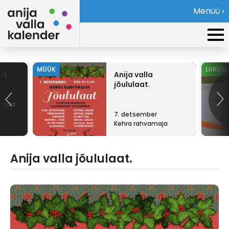
Menüü ›
MÜÜK
LIIKUM
ri
Anija valla
jõululaat.
ajas.
7. detsember
Kehra rahvamaja
Anija valla jõululaat.