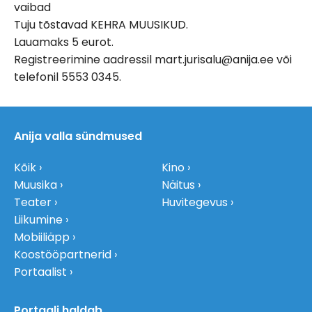
vaibad
Tuju tõstavad KEHRA MUUSIKUD.
Lauamaks 5 eurot.
Registreerimine aadressil mart.jurisalu@anija.ee või
telefonil 5553 0345.
Anija valla sündmused
Kõik
Kino
Muusika
Näitus
Teater
Huvitegevus
Liikumine
Mobiiliäpp
Koostööpartnerid
Portaalist
Portaali haldab