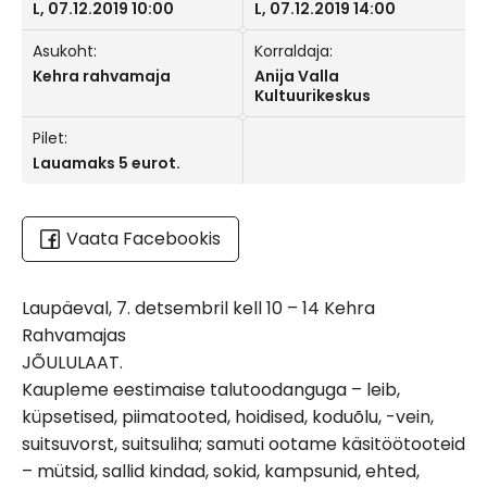
L, 07.12.2019 10:00
L, 07.12.2019 14:00
Asukoht:
Korraldaja:
Kehra rahvamaja
Anija Valla
Kultuurikeskus
Pilet:
Lauamaks 5 eurot.
Vaata Facebookis
Laupäeval, 7. detsembril kell 10 – 14 Kehra
Rahvamajas
JÕULULAAT.
Kaupleme eestimaise talutoodanguga – leib,
küpsetised, piimatooted, hoidised, koduõlu, -vein,
suitsuvorst, suitsuliha; samuti ootame käsitöötooteid
– mütsid, sallid kindad, sokid, kampsunid, ehted,