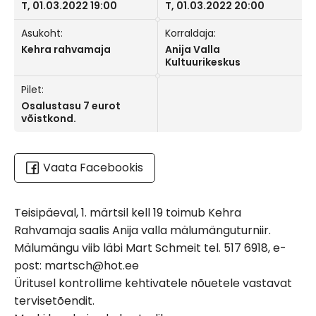
T, 01.03.2022 19:00
T, 01.03.2022 20:00
Asukoht:
Korraldaja:
Kehra rahvamaja
Anija Valla
Kultuurikeskus
Pilet:
Osalustasu 7 eurot
võistkond.
Vaata Facebookis
Teisipäeval, 1. märtsil kell 19 toimub Kehra
Rahvamaja saalis Anija valla mälumänguturniir.
Mälumängu viib läbi Mart Schmeit tel. 517 6918, e-
post: martsch@hot.ee
Üritusel kontrollime kehtivatele nõuetele vastavat
tervisetõendit.