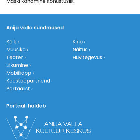
Maski kandmine kohustuslik.
Anija valla sündmused
Kõik
Kino
Muusika
Näitus
Teater
Huvitegevus
Liikumine
Mobiiliäpp
Koostööpartnerid
Portaalist
Portaali haldab