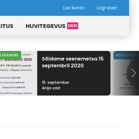
Loo konto
Logi sisse
ITUS
HUVITEGEVUS
ATKAMINE
KOOLITUS/
Sõidame seenemetsa 15
septembril 2020
15. september
Anija vald