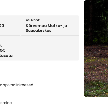
Asukoht:
:00
Kõrvemaa Matka- ja
Suusakeskus
€
 3€
 tasuta
d/õppivad inimesed.
aksmine