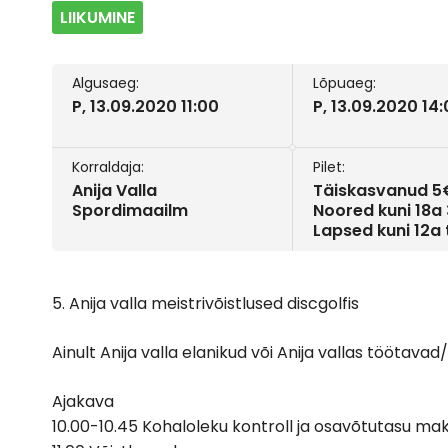
LIIKUMINE
Algusaeg:
Lõpuaeg:
P, 13.09.2020 11:00
P, 13.09.2020 14
Korraldaja:
Pilet:
Anija Valla
Täiskasvanud 5
Spordimaailm
Noored kuni 18a
Lapsed kuni 12a
5. Anija valla meistrivõistlused discgolfis
Ainult Anija valla elanikud või Anija vallas töötava
Ajakava
10.00-10.45 Kohaloleku kontroll ja osavõtutasu m