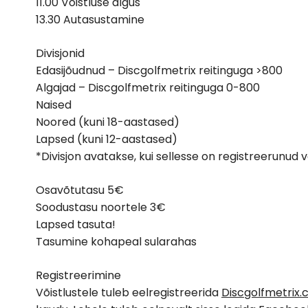
11.00 Võistluse algus
13.30 Autasustamine
Divisjonid
Edasijõudnud – Discgolfmetrix reitinguga >800
Algajad – Discgolfmetrix reitinguga 0-800
Naised
Noored (kuni 18-aastased)
Lapsed (kuni 12-aastased)
*Divisjon avatakse, kui sellesse on registreerunud vä
Osavõtutasu 5€
Soodustasu noortele 3€
Lapsed tasuta!
Tasumine kohapeal sularahas
Registreerimine
Võistlustele tuleb eelregistreerida
Discgolfmetrix