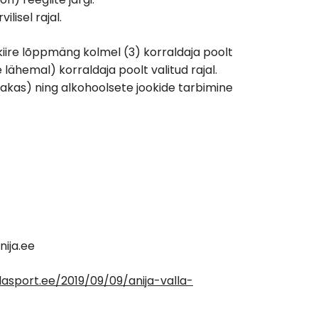
lisel rajal.
 kiire lõppmäng kolmel (3) korraldaja poolt
 lähemal) korraldaja poolt valitud rajal.
bakas) ning alkohoolsete jookide tarbimine
ija.ee
llasport.ee/2019/09/09/anija-valla-