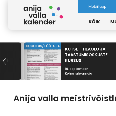
Mobiiliäpp
KÕIK
M
KOOLITUS/TÖÖTUBA
 –
KUTSE – HEAOLU JA
TAASTUMISOSKUSTE
ЕНИЯ
KURSUS
19. september
Kehra rahvamaja
Anija valla meistrivõist