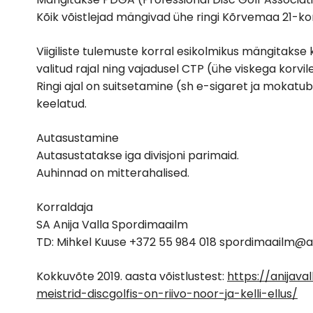
Kõik võistlejad mängivad ühe ringi Kõrvemaa 21-korvi
Viigiliste tulemuste korral esikolmikus mängitakse
valitud rajal ning vajadusel CTP (ühe viskega korvile
Ringi ajal on suitsetamine (sh e-sigaret ja mokatu
keelatud.
Autasustamine
Autasustatakse iga divisjoni parimaid.
Auhinnad on mitterahalised.
Korraldaja
SA Anija Valla Spordimaailm
TD: Mihkel Kuuse +372 55 984 018 spordimaailm@an
Kokkuvõte 2019. aasta võistlustest:
https://anijava
meistrid-discgolfis-on-riivo-noor-ja-kelli-ellus/