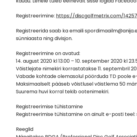
kaudu. Lehele tuleb eelnevalt sisse logida Facebook
Registreerimine:
https://discgolfmetrix.com/14257
Registreerida saab ka emaili spordimaailm@anija.ee 
sünniaasta ning divisjon.
Registreerimine on avatud:
14. august 2020 kl 13.00 – 10. september 2020 kl 23.
Võistlejate nimekiri korrastatakse 11. septembril 20
Vabade kohtade olemasolul pöörduda TD poole e-p
Maksimaalselt pääseb võistlusel võistlema 50 mäng
Suurema huvi korral tekib ootenimekiri.
Registreerimise tühistamine
Registreerimise tühistamine on ainult e-posti teel
Reeglid
Mängitakse PDGA (Professional Disc Golf Associatio