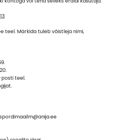
i kontoga või teha selleks eraldi kasutaja.
13
teel. Märkida tuleb võistleja nimi,
59.
20.
osti teel.
ijat.
: spordimaailm@anija.ee
n) reeglite järgi.