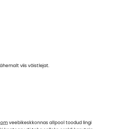
hemalt viis võistlejat.
.com
veebikeskkonnas allpool toodud lingi