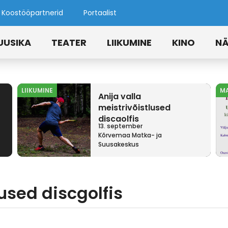
Koostööpartnerid
Portaalist
UUSIKA
TEATER
LIIKUMINE
KINO
NÄ
LIIKUMINE
M
Anija valla
meistrivõistlused
discgolfis
13. september
Kõrvemaa Matka- ja
Suusakeskus
lused discgolfis