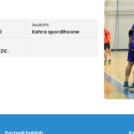
Asukoht:
0
Kehra spordihoone
 2€.
Portaali haldab
K