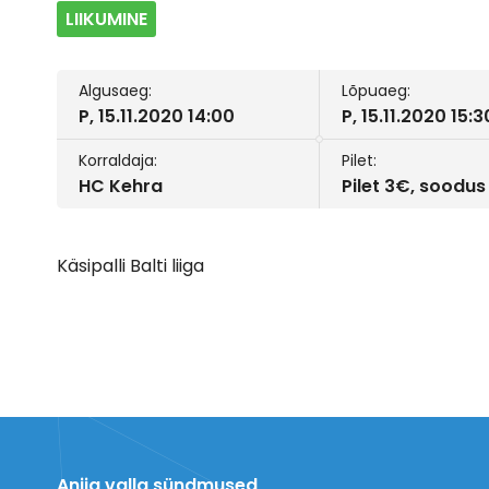
LIIKUMINE
Algusaeg:
Lõpuaeg:
P, 15.11.2020 14:00
P, 15.11.2020 15:3
Korraldaja:
Pilet:
HC Kehra
Pilet 3€, soodus
Käsipalli Balti liiga
Anija valla sündmused