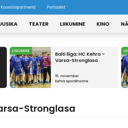
Koostööpartnerid
Portaalist
UUSIKA
TEATER
LIIKUMINE
KINO
NÄ
LIIKUMINE
LI
Balti liiga: HC Kehra –
Varsa-Stronglasa
15. november
Kehra spordihoone
Varsa-Stronglasa