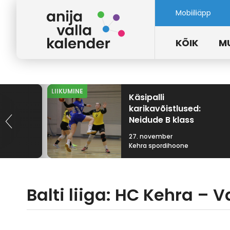
Mobiiliäpp
KÕIK
M
LIIKUMINE
Käsipalli
karikavõistlused:
Neidude B klass
27. november
Kehra spordihoone
Balti liiga: HC Kehra – 