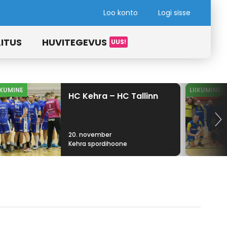
Loo konto
Logi sisse
ITUS
HUVITEGEVUS
IKUMINE
LIIKUMINE
HC Kehra – HC Tallinn
20. november
Kehra spordihoone