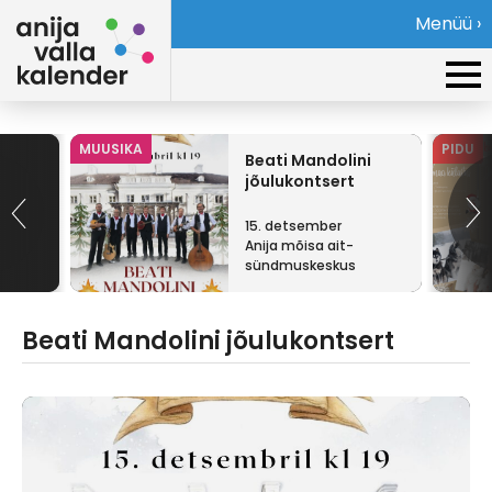
Menüü ›
MUUSIKA
PIDU
Beati Mandolini
jõulukontsert
15. detsember
Anija mõisa ait-
sündmuskeskus
Beati Mandolini jõulukontsert