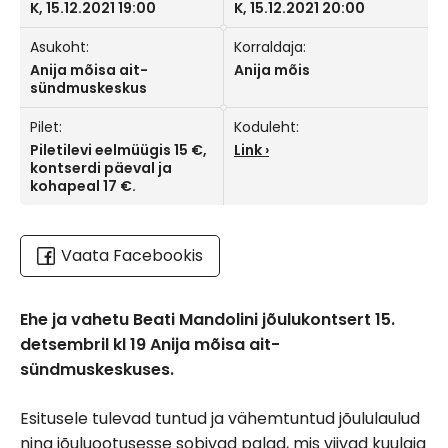
K, 15.12.2021 19:00
K, 15.12.2021 20:00
Asukoht:
Korraldaja:
Anija mõisa ait-
Anija mõis
sündmuskeskus
Pilet:
Koduleht:
Piletilevi eelmüügis 15 €,
Link
kontserdi päeval ja
kohapeal 17 €.
Vaata Facebookis
Ehe ja vahetu Beati Mandolini jõulukontsert 15.
detsembril kl 19 Anija mõisa ait-
sündmuskeskuses.
Esitusele tulevad tuntud ja vähemtuntud jõululaulud
ning jõuluootusesse sobivad palad, mis viivad kuulaja