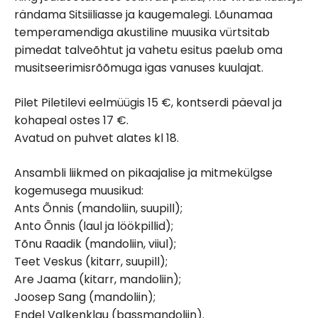
rändama Sitsiiliasse ja kaugemalegi. Lõunamaa
temperamendiga akustiline muusika vürtsitab
pimedat talveõhtut ja vahetu esitus paelub oma
musitseerimisrõõmuga igas vanuses kuulajat.
Pilet Piletilevi eelmüügis 15 €, kontserdi päeval ja
kohapeal ostes 17 €.
Avatud on puhvet alates kl 18.
Ansambli liikmed on pikaajalise ja mitmekülgse
kogemusega muusikud:
Ants Õnnis (mandoliin, suupill);
Anto Õnnis (laul ja löökpillid);
Tõnu Raadik (mandoliin, viiul);
Teet Veskus (kitarr, suupill);
Are Jaama (kitarr, mandoliin);
Joosep Sang (mandoliin);
Endel Valkenklau (bassmandoliin).