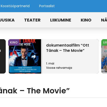
Koostööpartnerid
Portaalist
UUSIKA
TEATER
LIIKUMINE
KINO
NÄ
KINO
LI
dokumentaalfilm “Ott
u
Tänak – The Movie”
1. mai
Voose rahvamaja
änak – The Movie”