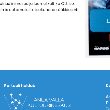
lnud inimesed ja loomulikult ka Ott ise.
ilmis ootamatult otsekohene rääkides nii
Portaali haldab
K
An
F.
Te