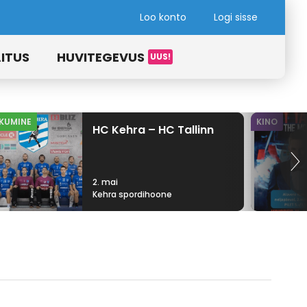
Loo konto
Logi sisse
ITUS
HUVITEGEVUS
IKUMINE
KINO
HC Kehra – HC Tallinn
2. mai
Kehra spordihoone