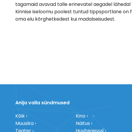
tagamaid avavad talle erinevatel aegadel lähedal o
Kinnise iseloomu poolest tuntud tippsportlane on f
oma elu kõrghetkedest kui madalseisudest.
Anija valla sündmused
Kõik
Kino
Muusika
Näitus
Teater
Huvitegevus