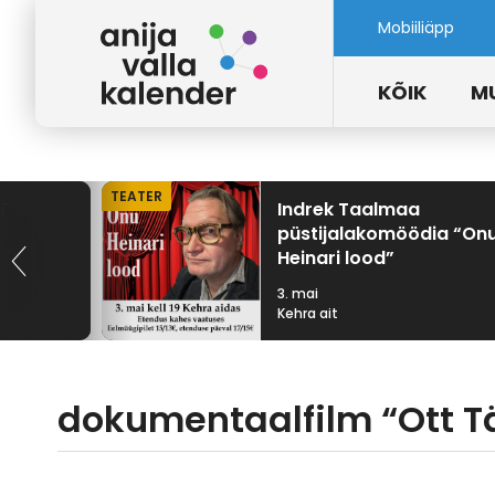
Mobiiliäpp
KÕIK
M
TEATER
T
Indrek Taalmaa
püstijalakomöödia “On
Heinari lood”
3. mai
Kehra ait
dokumentaalfilm “Ott T