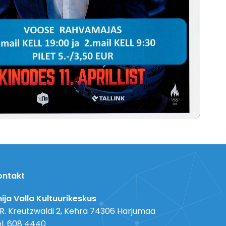
ontakt
ija Valla Kultuurikeskus
 R. Kreutzwaldi 2, Kehra 74306 Harjumaa
l. 608 4440