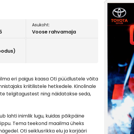
Asukoht:
5
Voose rahvamaja
soodus)
ma eri paigus kaasa Oti püüdlustele võita
istajaks kriitilistele hetkedele. Kinolinale
te telgitagustest ning näidatakse seda,
b lahti inimlik lugu, kuidas põikpäine
 tippu. Tema teekond maailma üheks
ägedel. Oti seiklusrikka elu ja karjääri