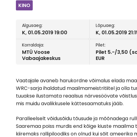
KINO
Algusaeg:
Lõpuaeg:
K, 01.05.2019 19:00
K, 01.05.2019 21:1
Korraldaja:
Pilet:
MTÜ Voose
Pilet 5.-/3,50 (
Vabaajakeskus
EUR
Vaatajale avaneb harukordne võimalus elada maail
WRC-sarja ihaldatud maailmameistritiitel ja olla tunn
tuuakse ilustamata reaalsus närvesöövate võistlus
mis muidu avalikkusele kättesaamatuks jääb.
Paralleelselt võidusõidu tõusude ja mõõnadega rullu
Saaremaa poiss murdis end kõige kiuste maailma
kiiremaks rallipiloodiks on olnud kui sõit ameerika m