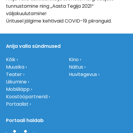
tunnustamine ning „Aasta Tegija 2021“
väljakuulutamine!
Üritusel jälgime kehtivaid COVID-19 piiranguid.
Anija valla sündmused
Kõik
Kino
Muusika
Näitus
Teater
Huvitegevus
Liikumine
Mobiiliäpp
Koostööpartnerid
Portaalist
Portaali haldab