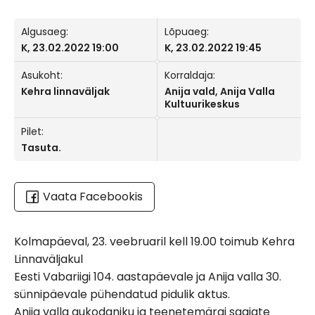
Algusaeg:
Lõpuaeg:
K, 23.02.2022 19:00
K, 23.02.2022 19:45
Asukoht:
Korraldaja:
Kehra linnaväljak
Anija vald, Anija Valla
Kultuurikeskus
Pilet:
Tasuta.
Vaata Facebookis
Kolmapäeval, 23. veebruaril kell 19.00 toimub Kehra
Linnaväljakul
Eesti Vabariigi 104. aastapäevale ja Anija valla 30.
sünnipäevale pühendatud pidulik aktus.
Anija valla aukodaniku ja teenetemärgi saajate