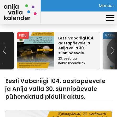
Menüü ›
PIDU
VARIA
Eesti Vabariigi 104.
a &
aastapäevale ja
Anija valla 30.
sünnipäevale
pühendatud pidulik
23. veebruar
aktus.
ja
Kehra linnaväljak
Eesti Vabariigi 104. aastapäevale
ja Anija valla 30. sünnipäevale
pühendatud pidulik aktus.