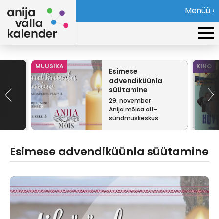
Menüü ›
MUUSIKA
KINO
Esimese
advendiküünla
süütamine
29. november
Anija mõisa ait-
sündmuskeskus
Esimese advendiküünla süütamine