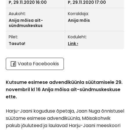
P, 29.11.2020 16:00
P, 29.11.2020 17:00
Asukoht:
Korraldaja:
Anija mõisa ait-
Anija mõis
sündmuskeskus
Pilet:
Koduleht:
Tasuta!
Link
Vaata Facebookis
Kutsume esimese advendiküünla süütamisele 29.
novembril kl 16 Anija mõisa ait-sündmuskeskuse
ette.
Harju-Jaani koguduse õpetaja, Jaan Nuga õnnistusel
süütame esimese advendiküünla, Mõisakohwik
pakub jõuluteed ja laulavad Harju-Jaani meeskoori