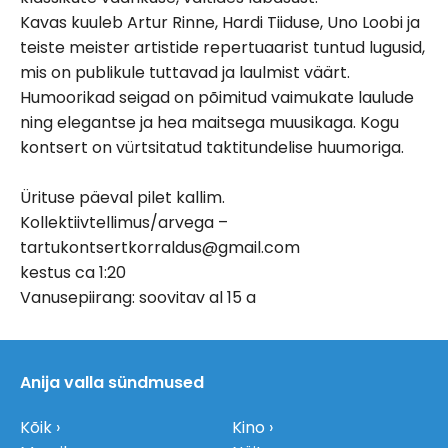
Kavas kuuleb Artur Rinne, Hardi Tiiduse, Uno Loobi ja
teiste meister artistide repertuaarist tuntud lugusid,
mis on publikule tuttavad ja laulmist väärt.
Humoorikad seigad on põimitud vaimukate laulude
ning elegantse ja hea maitsega muusikaga. Kogu
kontsert on vürtsitatud taktitundelise huumoriga.
Ürituse päeval pilet kallim.
Kollektiivtellimus/arvega –
tartukontsertkorraldus@gmail.com
kestus ca 1:20
Vanusepiirang: soovitav al 15 a
Anija valla sündmused
Kõik
Kino