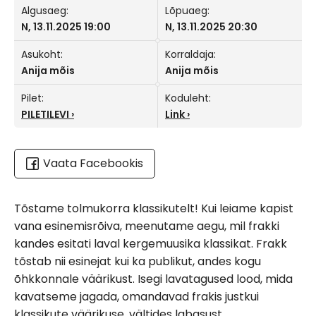
Algusaeg:
Lõpuaeg:
N, 13.11.2025 19:00
N, 13.11.2025 20:30
Asukoht:
Korraldaja:
Anija mõis
Anija mõis
Pilet:
Koduleht:
PILETILEVI
Link
Vaata Facebookis
Tõstame tolmukorra klassikutelt! Kui leiame kapist
vana esinemisrõiva, meenutame aegu, mil frakki
kandes esitati laval kergemuusika klassikat. Frakk
tõstab nii esinejat kui ka publikut, andes kogu
õhkkonnale väärikust. Isegi lavatagused lood, mida
kavatseme jagada, omandavad frakis justkui
klassikute väärikuse, vältides labasust.