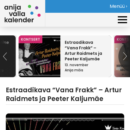
Menüü ›
KONTSERT
KONTS
mine
Estraadikava
“Vana Frakk” –
Artur Raidmets ja
Peeter Kaljumäe
13. november
ja
Anija mõis
Estraadikava “Vana Frakk” – Artur
Raidmets ja Peeter Kaljumäe