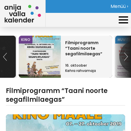
Menüü ›
KINO
HUVIT
Filmiprogramm
ed:
“Taani noorte
segafilmilaegas”
16. oktoober
ne
Kehra rahvamaja
Filmiprogramm “Taani noorte
segafilmilaegas”