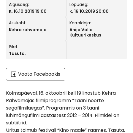
Algusaeg:
Lõpuaeg:
K, 16.10.2019 19:00
K, 16.10.2019 20:00
Asukoht:
Korraldaja:
Kehra rahvamaja
Anija Valla
Kultuurikeskus
Pilet:
Tasuta.
Vaata Facebookis
Kolmapäeval, 16. oktoobril kell 19 linastub Kehra
Rahvamajas filmiprogramm “Taani noorte
segafilmilaegas”. Programmis on 3 taani
lühimängufilmi aastastest 2012 – 2014. Filmidel on
subtiitrid.
Üritus toimub festivali “Kino maale” raames. Tasuta.