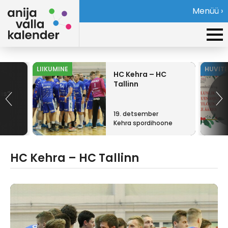
Menüü ›
LIIKUMINE
HUVIT
HC Kehra – HC
Tallinn
is”
19. detsember
a
Kehra spordihoone
HC Kehra – HC Tallinn