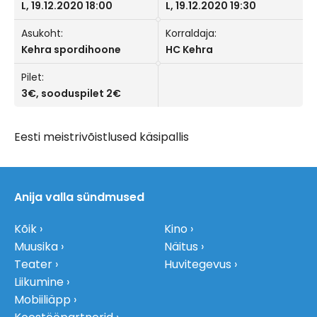
L, 19.12.2020 18:00
L, 19.12.2020 19:30
Asukoht:
Korraldaja:
Kehra spordihoone
HC Kehra
Pilet:
3€, sooduspilet 2€
Eesti meistrivõistlused käsipallis
Anija valla sündmused
Kõik
Kino
Muusika
Näitus
Teater
Huvitegevus
Liikumine
Mobiiliäpp