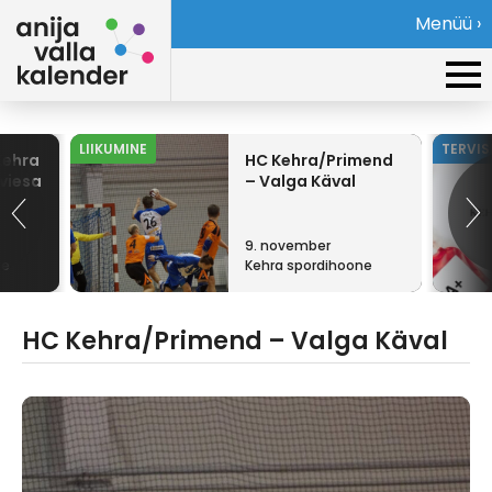
Menüü ›
LIIKUMINE
TERVI
 Kehra
HC Kehra/Primend
Sviesa
– Valga Käval
9. november
ne
Kehra spordihoone
HC Kehra/Primend – Valga Käval