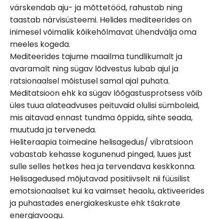
värskendab aju- ja mõttetööd, rahustab ning
taastab närvisüsteemi. Helides mediteerides on
inimesel võimalik kõikehõlmavat ühendvälja oma
meeles kogeda.
Mediteerides tajume maailma tundlikumalt ja
avaramalt ning sügav lõdvestus lubab ajul ja
ratsionaalsel mõistusel samal ajal puhata.
Meditatsioon ehk ka sügav lõõgastusprotsess võib
üles tuua alateadvuses peituvaid olulisi sümboleid,
mis aitavad ennast tundma õppida, sihte seada,
muutuda ja terveneda.
Heliteraapia toimeaine helisagedus/ vibratsioon
vabastab kehasse kogunenud pinged, luues just
sulle selles hetkes hea ja tervendava keskkonna.
Helisagedused mõjutavad positiivselt nii füüsilist
emotsionaalset kui ka vaimset heaolu, aktiveerides
ja puhastades energiakeskuste ehk tšakrate
energiavoogu.