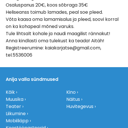
Osaluspanus 20€, koos sõbraga 35€
Heliseanss toimub lamades, peal soe pleed.
Võta kaasa oma lamamisalus ja pleed, soovi korral
on ka kohapeal mõned varuks.
Tule lihtsalt kohale ja naudi maagilist rännakut!
Anna kindlasti oma tulekust ka teada! Aitäh!
Registreerumine: kaiakarjatse@gmail.com,
tel.5536006
Anija valla sündmused
Kõik
Kino
Muusika
Näitus
Teater
Huvitegevus
Liikumine
Mobiiliäpp
Koostööpartnerid