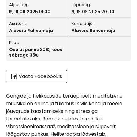
Algusaeg:
Lõpuaeg:
R, 19.09.2025 19:00
R, 19.09.2025 20:00
Asukoht:
Korraldaja:
Alavere Rahvamaja
Alavere Rahvamaja
Pilet:
Osaluspanus 20€, koos
sõbraga 35€
Vaata Facebookis
Gongide ja helikausside teraapiliselt meditatiivne
muusika on eriline ja tulemuslik viis keha ja meele
jõuvarude taastamiseks ning stressiga
toimetulekuks. Rännak helides toimib kui
vibratsioonimassaaž, meditatsioon ja sügavalt
lõõgastav puhkus. Heliteraapia lõdvestab,