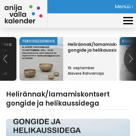
Menüü ›
TERVISEEDENDUS
KOOLI
Kehra
Helirännak/lamamiskontsert
ses
gongide ja helikaussidega
kell
19. september
skus
Alavere Rahvamaja
Helirännak/lamamiskontsert
gongide ja helikaussidega