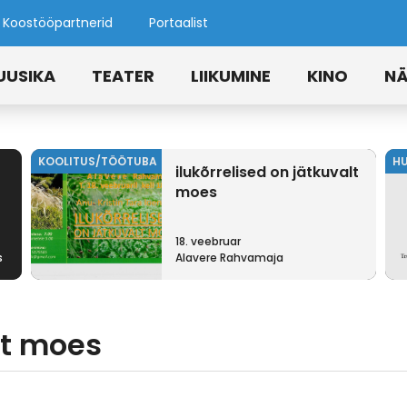
Koostööpartnerid
Portaalist
UUSIKA
TEATER
LIIKUMINE
KINO
NÄ
KOOLITUS/TÖÖTUBA
H
ilukõrrelised on jätkuvalt
moes
18. veebruar
s
Alavere Rahvamaja
lt moes