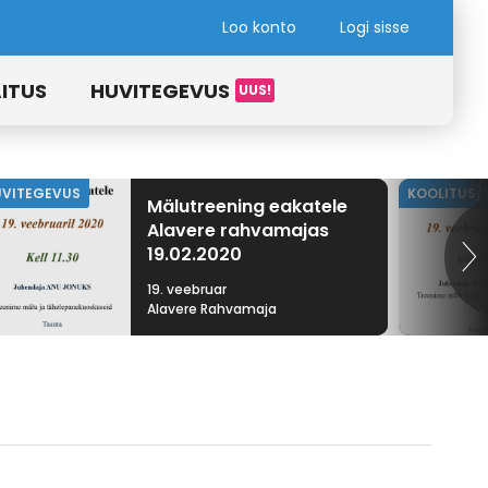
Loo konto
Logi sisse
ITUS
HUVITEGEVUS
UVITEGEVUS
KOOLITUS/
Mälutreening eakatele
Alavere rahvamajas
19.02.2020
19. veebruar
Alavere Rahvamaja