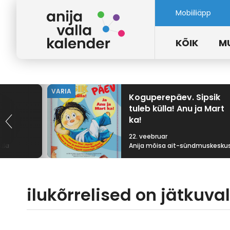
Mobiiliäpp
KÕIK
M
VARIA
Koguperepäev. Sipsik
tuleb külla! Anu ja Mart
ka!
22. veebruar
ula
Anija mõisa ait-sündmuskesku
ilukõrrelised on jätkuva