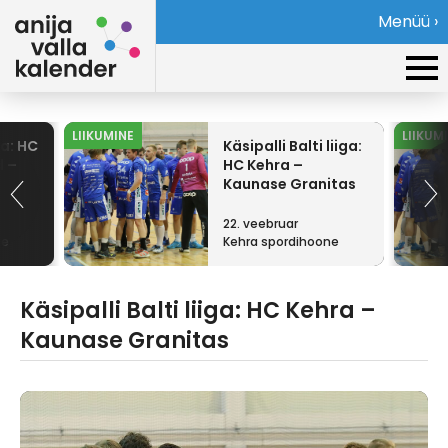
Menüü ›
LIIKUMINE
LIIKUM
ga: HC
Käsipalli Balti liiga:
d –
HC Kehra –
Kaunase Granitas
22. veebruar
ne
Kehra spordihoone
Käsipalli Balti liiga: HC Kehra –
Kaunase Granitas