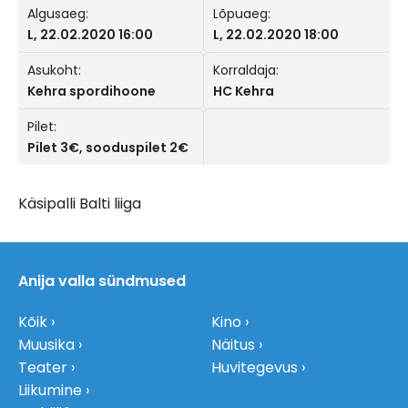
Algusaeg:
Lõpuaeg:
L, 22.02.2020 16:00
L, 22.02.2020 18:00
Asukoht:
Korraldaja:
Kehra spordihoone
HC Kehra
Pilet:
Pilet 3€, sooduspilet 2€
Käsipalli Balti liiga
Anija valla sündmused
Kõik
Kino
Muusika
Näitus
Teater
Huvitegevus
Liikumine