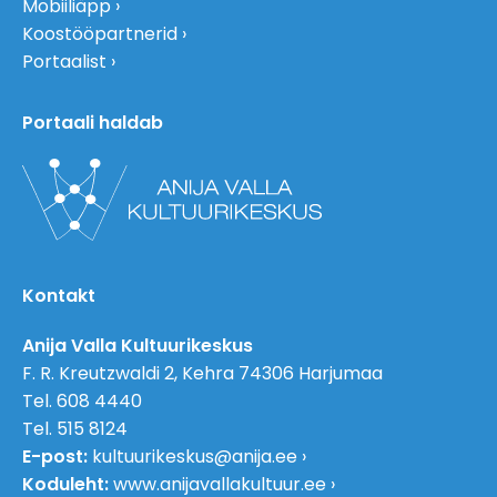
Mobiiliäpp
Koostööpartnerid
Portaalist
Portaali haldab
Kontakt
Anija Valla Kultuurikeskus
F. R. Kreutzwaldi 2, Kehra 74306 Harjumaa
Tel. 608 4440
Tel. 515 8124
E-post:
kultuurikeskus@anija.ee
Koduleht:
www.anijavallakultuur.ee