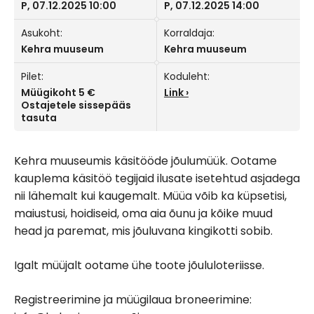
P, 07.12.2025 10:00
P, 07.12.2025 14:00
Asukoht:
Korraldaja:
Kehra muuseum
Kehra muuseum
Pilet:
Koduleht:
Müügikoht 5 €
Link
Ostajetele sissepääs
tasuta
Kehra muuseumis käsitööde jõulumüük. Ootame
kauplema käsitöö tegijaid ilusate isetehtud asjadega
nii lähemalt kui kaugemalt. Müüa võib ka küpsetisi,
maiustusi, hoidiseid, oma aia õunu ja kõike muud
head ja paremat, mis jõuluvana kingikotti sobib.
Igalt müüjalt ootame ühe toote jõululoteriisse.
Registreerimine ja müügilaua broneerimine: