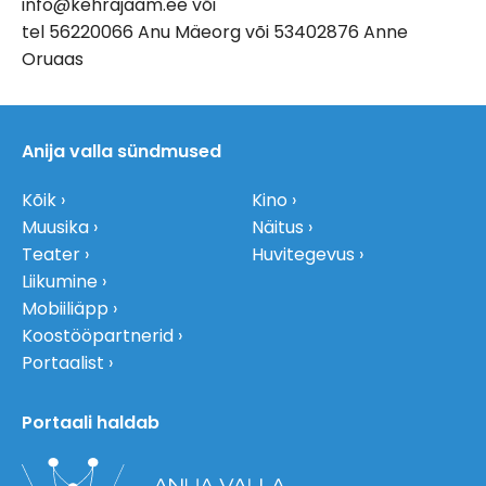
info@kehrajaam.ee või
tel 56220066 Anu Mäeorg või 53402876 Anne
Oruaas
Anija valla sündmused
Kõik
Kino
Muusika
Näitus
Teater
Huvitegevus
Liikumine
Mobiiliäpp
Koostööpartnerid
Portaalist
Portaali haldab