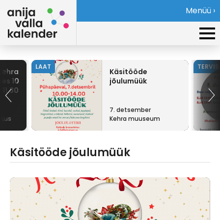
Menüü ›
LAAT
TERVI
Kehra
Käsitööde
ses 10
jõulumüük
 11.30
7. detsember
skus
Kehra muuseum
Käsitööde jõulumüük