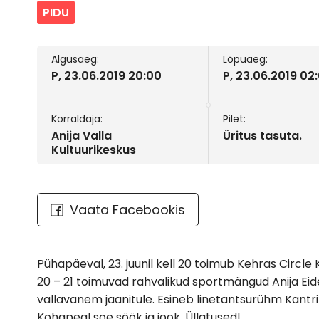
PIDU
Algusaeg:
Lõpuaeg:
P, 23.06.2019 20:00
P, 23.06.2019 02
Korraldaja:
Pilet:
Anija Valla
Üritus tasuta.
Kultuurikeskus
Vaata Facebookis
Pühapäeval, 23. juunil kell 20 toimub Kehras Circle K
20 – 21 toimuvad rahvalikud sportmängud Anija Eide
vallavanem jaanitule. Esineb linetantsurühm Kantr
Kohapeal soe söök ja jook. Üllatused!