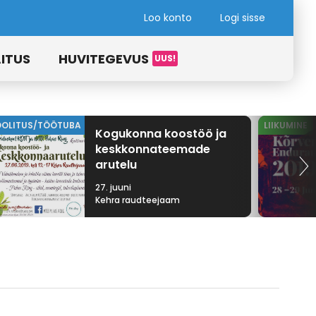
Loo konto
Logi sisse
ITUS
HUVITEGEVUS
OOLITUS/TÖÖTUBA
LIIKUMINE
Kogukonna koostöö ja
keskkonnateemade
arutelu
27. juuni
Kehra raudteejaam