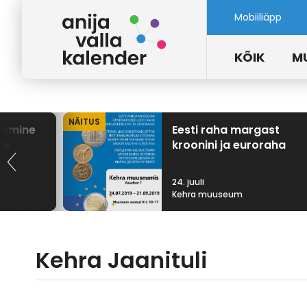
Mobiiliäpp
KÕIK
M
NÄITUS
lemine
Eesti raha margast
19
kroonini ja euroraha
24. juuli
Kehra muuseum
Kehra Jaanituli