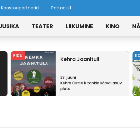
Koostööpartnerid
Portaalist
UUSIKA
TEATER
LIIKUMINE
KINO
NÄ
PIDU
K
Kehra Jaanituli
23. juuni
Kehra Circle K tankla kõrval asuv
plats