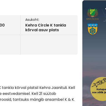
Asukoht:
:00
Kehra Circle K tankla
kõrval asuv plats
 tankla kõrval platsil Kehra Jaanituli. Kell
 eestvedamisel. Kell 21 süütab
iroosid, tantsuks mängib ansambel K & K.