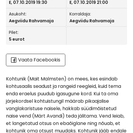
E, 07.10.2019 19:30
E, 07.10.2019 21:00
Asukoht:
Korraldaja:
Aegviidu Rahvamaja
Aegviidu Rahvamaja
Pilet:
5 eurot
Vaata Facebookis
Kohtunik (Mait Malmsten) on mees, kes esindab
kohtusaalis seadust ja rangeid reegleid, kuid tema
enda eraelus puudub igasugune kord. Kui ta oma
järjekordsel kohtuistungil määrab pikaajalise
vanglakaristuse naisele, hakkab süüdimõistetud
naise vend (Märt Avandi) teda jälitama. Vend leiab,
et langetatud otsus on ebaõiglane ning nõuab, et
kohtunik oma otsust muudaks. Kohtunik jääb endale