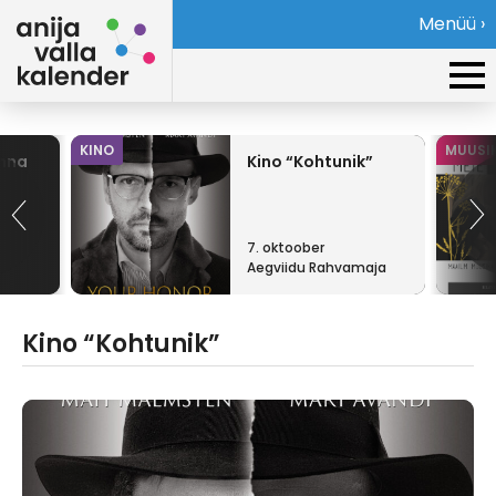
Menüü ›
KINO
MUUSI
inna
Kino “Kohtunik”
7. oktoober
Aegviidu Rahvamaja
Kino “Kohtunik”