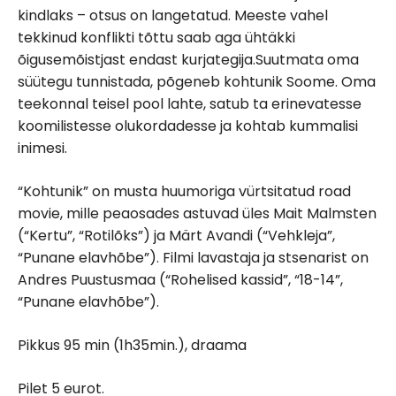
kindlaks – otsus on langetatud. Meeste vahel
tekkinud konflikti tõttu saab aga ühtäkki
õigusemõistjast endast kurjategija.Suutmata oma
süütegu tunnistada, põgeneb kohtunik Soome. Oma
teekonnal teisel pool lahte, satub ta erinevatesse
koomilistesse olukordadesse ja kohtab kummalisi
inimesi.
“Kohtunik” on musta huumoriga vürtsitatud road
movie, mille peaosades astuvad üles Mait Malmsten
(“Kertu”, “Rotilõks”) ja Märt Avandi (“Vehkleja”,
“Punane elavhõbe”). Filmi lavastaja ja stsenarist on
Andres Puustusmaa (“Rohelised kassid”, “18-14”,
“Punane elavhõbe”).
Pikkus 95 min (1h35min.), draama
Pilet 5 eurot.