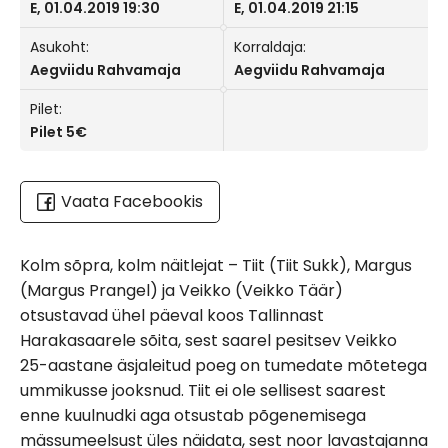
E, 01.04.2019 19:30
E, 01.04.2019 21:15
Asukoht:
Korraldaja:
Aegviidu Rahvamaja
Aegviidu Rahvamaja
Pilet:
Pilet 5€
Vaata Facebookis
Kolm sõpra, kolm näitlejat – Tiit (Tiit Sukk), Margus
(Margus Prangel) ja Veikko (Veikko Täär)
otsustavad ühel päeval koos Tallinnast
Harakasaarele sõita, sest saarel pesitsev Veikko
25-aastane äsjaleitud poeg on tumedate mõtetega
ummikusse jooksnud. Tiit ei ole sellisest saarest
enne kuulnudki aga otsustab põgenemisega
mässumeelsust üles näidata, sest noor lavastajanna