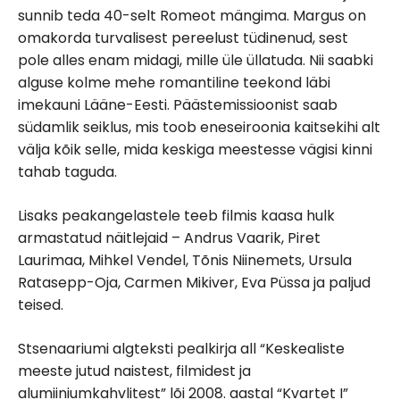
sunnib teda 40-selt Romeot mängima. Margus on
omakorda turvalisest pereelust tüdinenud, sest
pole alles enam midagi, mille üle üllatuda. Nii saabki
alguse kolme mehe romantiline teekond läbi
imekauni Lääne-Eesti. Päästemissioonist saab
südamlik seiklus, mis toob eneseiroonia kaitsekihi alt
välja kõik selle, mida keskiga meestesse vägisi kinni
tahab taguda.
Lisaks peakangelastele teeb filmis kaasa hulk
armastatud näitlejaid – Andrus Vaarik, Piret
Laurimaa, Mihkel Vendel, Tõnis Niinemets, Ursula
Ratasepp-Oja, Carmen Mikiver, Eva Püssa ja paljud
teised.
Stsenaariumi algteksti pealkirja all “Keskealiste
meeste jutud naistest, filmidest ja
alumiiniumkahvlitest” lõi 2008. aastal “Kvartet I”