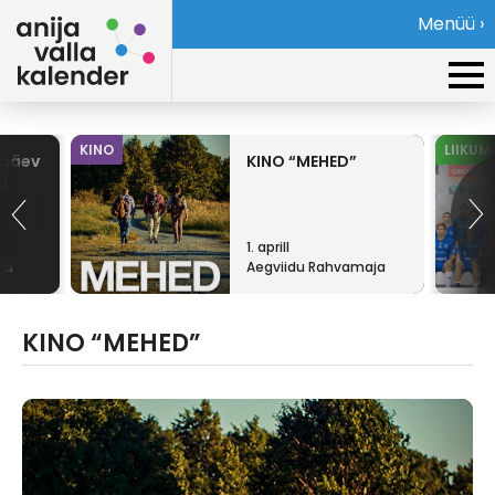
Menüü ›
KINO
LIIKUM
opäev
KINO “MEHED”
a
1. aprill
ja
Aegviidu Rahvamaja
KINO “MEHED”