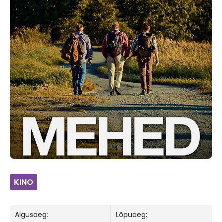
KINO
Algusaeg:
Lõpuaeg: