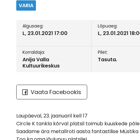
VARIA
Algusaeg:
Lõpuaeg:
L, 23.01.2021 17:00
L, 23.01.2021 18:
Korraldaja:
Pilet:
Anija Valla
Tasuta.
Kultuurikeskus
Vaata Facebookis
Laupäeval, 23. jaanuaril kell 17
Circle K tankla kõrval platsil toimub kuuskede põl
Saadame ära metallroti aasta fantastilise Müstika
Too ka oma jõulupuu platsile!