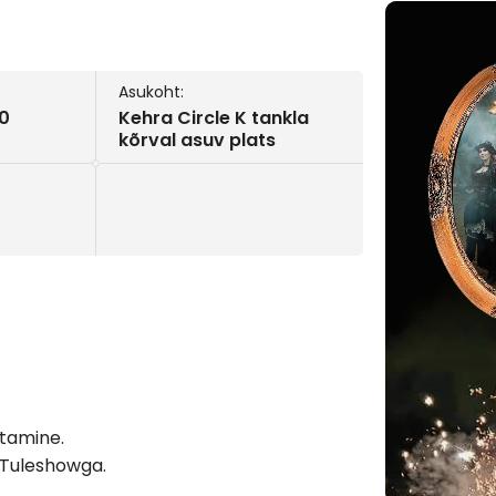
Asukoht:
00
Kehra Circle K tankla
kõrval asuv plats
etamine.
 Tuleshowga.