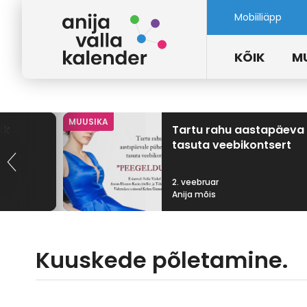
Mobiiliäpp
KÕIK
M
MUUSIKA
tk
Tartu rahu aastapäeva
tasuta veebikontsert
2. veebruar
Anija mõis
Kuuskede põletamine.