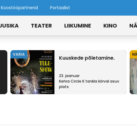
Koostööpartnerid
Portaalist
UUSIKA
TEATER
LIIKUMINE
KINO
NÄ
VARIA
NÄ
Kuuskede põletamine.
23. jaanuar
Kehra Circle K tankla kõrval asuv
plats