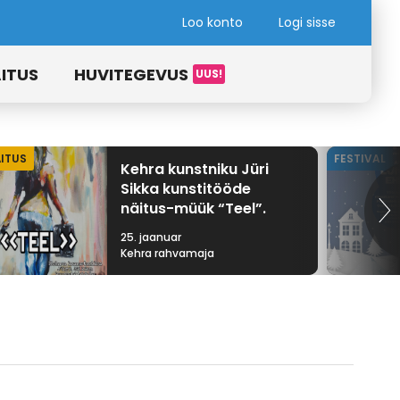
Loo konto
Logi sisse
ITUS
HUVITEGEVUS
ITUS
FESTIVAL
Kehra kunstniku Jüri
Sikka kunstitööde
näitus-müük “Teel”.
25. jaanuar
Kehra rahvamaja