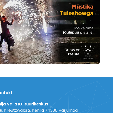
ontakt
ija Valla Kultuurikeskus
 R. Kreutzwaldi 2, Kehra 74306 Harjumaa