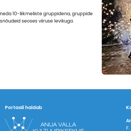
neda 10-liikmeliste gruppidena, gruppide
snõudeid seoses viiruse levikuga.
Portaali haldab
K
An
F.