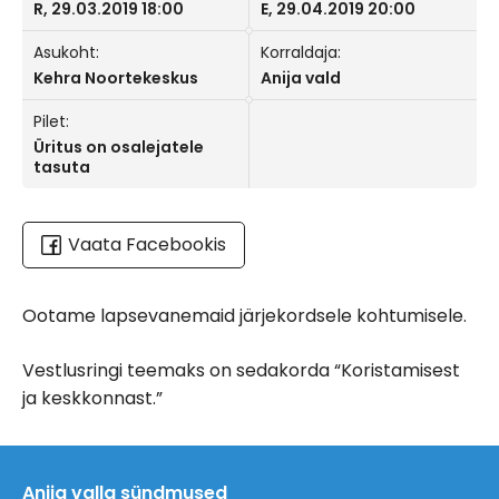
R, 29.03.2019 18:00
E, 29.04.2019 20:00
Asukoht:
Korraldaja:
Kehra Noortekeskus
Anija vald
Pilet:
Üritus on osalejatele
tasuta
Vaata Facebookis
Ootame lapsevanemaid järjekordsele kohtumisele.
Vestlusringi teemaks on sedakorda “Koristamisest
ja keskkonnast.”
Anija valla sündmused