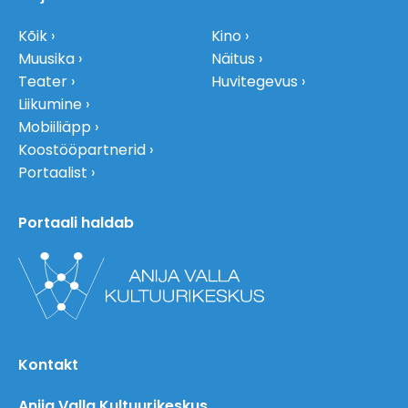
Kõik
Kino
Muusika
Näitus
Teater
Huvitegevus
Liikumine
Mobiiliäpp
Koostööpartnerid
Portaalist
Portaali haldab
Kontakt
Anija Valla Kultuurikeskus