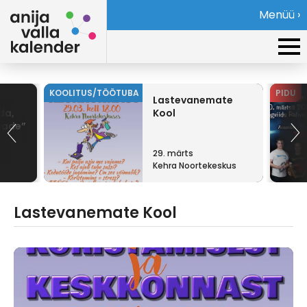
Menüü ›
KOOLITUS/TÖÖTUBA
PIDU
Lastevanemate
da,
Kool
vade”
29. märts
Kehra Noortekeskus
Lastevanemate Kool