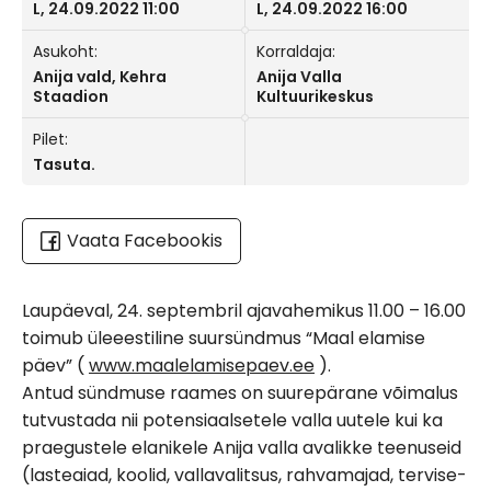
L, 24.09.2022 11:00
L, 24.09.2022 16:00
Asukoht:
Korraldaja:
Anija vald, Kehra
Anija Valla
Staadion
Kultuurikeskus
Pilet:
Tasuta.
Vaata Facebookis
Laupäeval, 24. septembril ajavahemikus 11.00 – 16.00
toimub üleeestiline suursündmus “Maal elamise
päev” (
www.maalelamisepaev.ee
).
Antud sündmuse raames on suurepärane võimalus
tutvustada nii potensiaalsetele valla uutele kui ka
praegustele elanikele Anija valla avalikke teenuseid
(lasteaiad, koolid, vallavalitsus, rahvamajad, tervise-