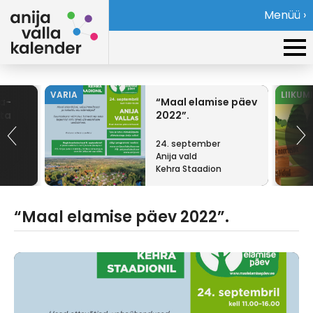
Menüü ›
VARIA
LIIKUM
ja-
“Maal elamise päev
lta
2022”.
24. september
Anija vald
Kehra Staadion
“Maal elamise päev 2022”.