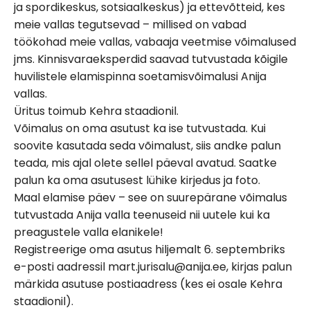
ja spordikeskus, sotsiaalkeskus) ja ettevõtteid, kes
meie vallas tegutsevad – millised on vabad
töökohad meie vallas, vabaaja veetmise võimalused
jms. Kinnisvaraeksperdid saavad tutvustada kõigile
huvilistele elamispinna soetamisvõimalusi Anija
vallas.
Üritus toimub Kehra staadionil.
Võimalus on oma asutust ka ise tutvustada. Kui
soovite kasutada seda võimalust, siis andke palun
teada, mis ajal olete sellel päeval avatud. Saatke
palun ka oma asutusest lühike kirjedus ja foto.
Maal elamise päev – see on suurepärane võimalus
tutvustada Anija valla teenuseid nii uutele kui ka
preagustele valla elanikele!
Registreerige oma asutus hiljemalt 6. septembriks
e-posti aadressil mart.jurisalu@anija.ee, kirjas palun
märkida asutuse postiaadress (kes ei osale Kehra
staadionil).