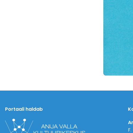
Portaali haldab
K
An
F.