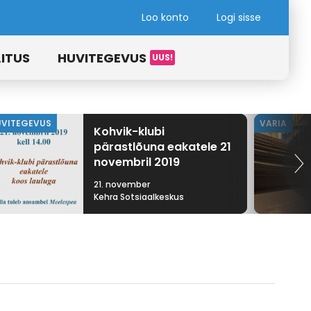
Loo konto
Logi sisse
ITUS
HUVITEGEVUS
UVITEGEVUS
VARIA
Kohvik-klubi
pärastlõuna eakatele 21
novembril 2019
21. november
Kehra Sotsiaalkeskus