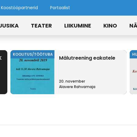
Koostööpartnerid
Portaalist
UUSIKA
TEATER
LIIKUMINE
KINO
NÄ
KOOLITUS/TÖÖTUBA
H
K
Mälutreening eakatele
20. november
Alavere Rahvamaja