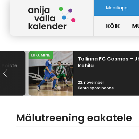
Mobiiliäpp
KÕIK
M
LIIKUMINE
Tallinna FC Cosmos – J
 Poiste
Kohila
23. november
Kehra spordihoone
Mälutreening eakatele