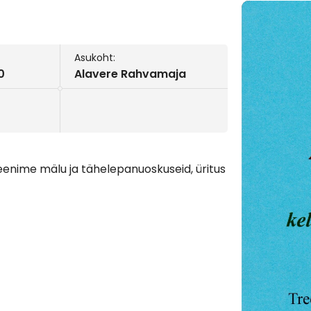
Asukoht:
0
Alavere Rahvamaja
enime mälu ja tähelepanuoskuseid, üritus