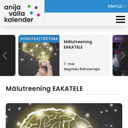
Menüü ›
KOOLITUS/TÖÖTUBA
KINO
Mälutreening
e
EAKATELE
7. mai
Aegviidu Rahvamaja
Mälutreening EAKATELE