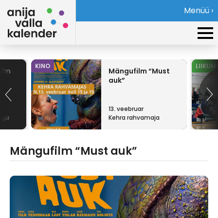
Menüü ›
KINO
LIIKUM
ilm
Mängufilm “Must
auk”
13. veebruar
aja
Kehra rahvamaja
Mängufilm “Must auk”