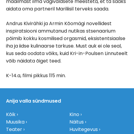
maailmast ilma vägivaldsete meesteta, et ta saaks
aidata oma partneril Mariliisil terveks saada.
Andrus Kivirähki ja Armin Kõomägi novellidest
inspiratsiooni ammutanud nutikas stsenaarium
põimib kokku kosmilised orgasmid, eksistentsiaalse
iha ja iidse kulinaarse tarkuse. Must auk ei ole seal,
kus seda oodata võiks, kuid Kri-in-Poulsen Linnuteelt
võib näidata õiget teed.
K-14.a, filmi pikkus 115 min.
Anija valla sündmused
Kõik
Kino
Muusika
Näitus
Teater
Huvitegevus