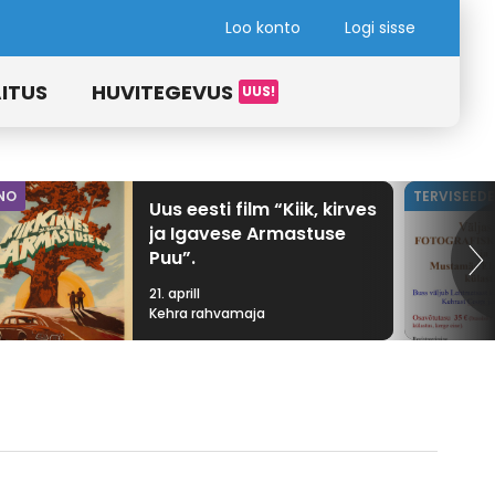
Loo konto
Logi sisse
ITUS
HUVITEGEVUS
NO
TERVISEED
Uus eesti film “Kiik, kirves
ja Igavese Armastuse
Puu”.
21. aprill
Kehra rahvamaja