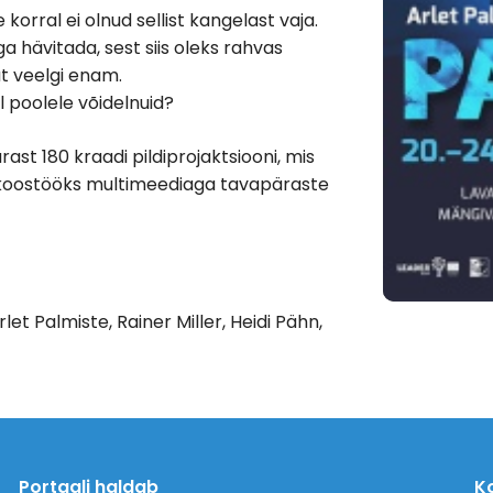
orral ei olnud sellist kangelast vaja.
hävitada, sest siis oleks rahvas
at veelgi enam.
el poolele võidelnuid?
t 180 kraadi pildiprojaktsiooni, mis
 koostööks multimeediaga tavapäraste
let Palmiste, Rainer Miller, Heidi Pähn,
Portaali haldab
K