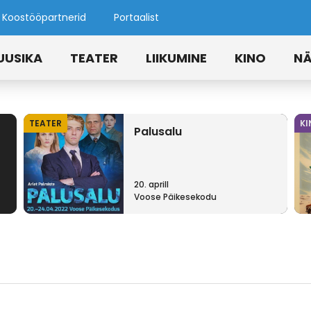
Koostööpartnerid
Portaalist
UUSIKA
TEATER
LIIKUMINE
KINO
NÄ
TEATER
KI
Palusalu
20. aprill
Voose Päikesekodu