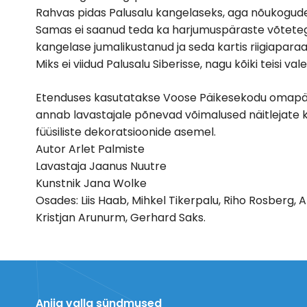
Rahvas pidas Palusalu kangelaseks, aga nõukogude k
Samas ei saanud teda ka harjumuspäraste võtetega 
kangelase jumalikustanud ja seda kartis riigiapara
Miks ei viidud Palusalu Siberisse, nagu kõiki teisi val
Etenduses kasutatakse Voose Päikesekodu omapäras
annab lavastajale põnevad võimalused näitlejate
füüsiliste dekoratsioonide asemel.
Autor Arlet Palmiste
Lavastaja Jaanus Nuutre
Kunstnik Jana Wolke
Osades: Liis Haab, Mihkel Tikerpalu, Riho Rosberg, Ar
Kristjan Arunurm, Gerhard Saks.
Anija valla sündmused