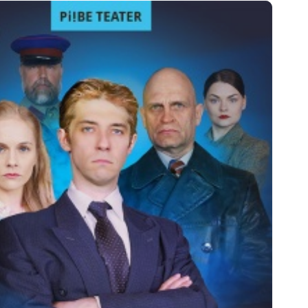
02/?fbclid=IwAR01bxTNyoor-DnOrFe9_fsAvHL13QUfJJLT