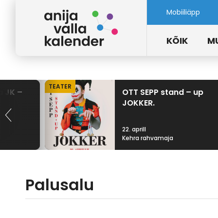
Mobiiliäpp
KÕIK
M
TEATER
a JK –
OTT SEPP stand – up
v
JOKKER.
22. aprill
Kehra rahvamaja
Palusalu