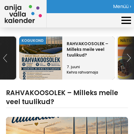
Menüü ›
KOGUKOND
NÄITUS
s
RAHVAKOOSOLEK –
Milleks meile veel
tuulikud?
7. juuni
Kehra rahvamaja
RAHVAKOOSOLEK – Milleks meile
veel tuulikud?