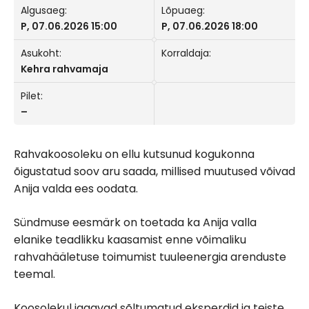
Algusaeg:
Lõpuaeg:
P, 07.06.2026 15:00
P, 07.06.2026 18:00
Asukoht:
Korraldaja:
Kehra rahvamaja
Pilet:
–
Rahvakoosoleku on ellu kutsunud kogukonna
õigustatud soov aru saada, millised muutused võivad
Anija valda ees oodata.
Sündmuse eesmärk on toetada ka Anija valla
elanike teadlikku kaasamist enne võimaliku
rahvahääletuse toimumist tuuleenergia arenduste
teemal.
Koosolekul jagavad sõltumatud eksperdid ja teiste