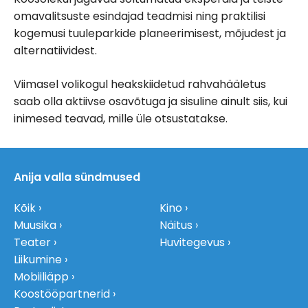
omavalitsuste esindajad teadmisi ning praktilisi
kogemusi tuuleparkide planeerimisest, mõjudest ja
alternatiividest.
Viimasel volikogul heakskiidetud rahvahääletus
saab olla aktiivse osavõtuga ja sisuline ainult siis, kui
inimesed teavad, mille üle otsustatakse.
Anija valla sündmused
Kõik
Kino
Muusika
Näitus
Teater
Huvitegevus
Liikumine
Mobiiliäpp
Koostööpartnerid