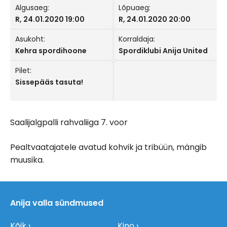
Algusaeg:
Lõpuaeg:
R, 24.01.2020 19:00
R, 24.01.2020 20:00
Asukoht:
Korraldaja:
Kehra spordihoone
Spordiklubi Anija United
Pilet:
Sissepääs tasuta!
Saalijalgpalli rahvaliiga 7. voor
Pealtvaatajatele avatud kohvik ja tribüün, mängib
muusika.
Anija valla sündmused
Kõik
Kino