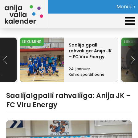
Menüü ›
LIIKUMINE
LIIKUM
Saalijalgpalli
C
rahvaliiga: Anija JK
pa
– FC Viru Energy
24. jaanuar
ne
Kehra spordihoone
Saalijalgpalli rahvaliiga: Anija JK –
FC Viru Energy