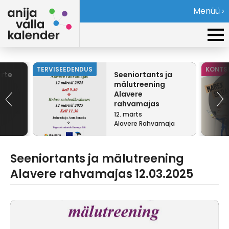
Menüü ›
TERVISEEDENDUS
KONTS
rte
Seeniortants ja
mälutreening
Alavere
rahvamajas
12.03.2025
12. märts
Alavere Rahvamaja
Seeniortants ja mälutreening
Alavere rahvamajas 12.03.2025