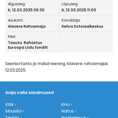
Algusaeg:
Lõpuaeg:
K, 12.03.2025 09:30
K, 12.03.2025 11:00
Asukoht:
Korraldaja:
Alavere Rahvamaja
Kehra Sotsiaalkeskus
Pilet:
Tasuta. Rahastus
Euroopa Liidu fondilt
Seeniortants ja mälutreening Alavere rahvamajas
12.03.2025
Anija valla sündmused
Kõik
Kino
Muusika
Näitus
Teater
Huvitegevus