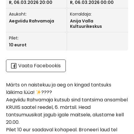
R, 06.03.2026 20:00
R, 06.03.2026 00:00
Asukoht:
Korraldaja:
Aegviidu Rahvamaja
Anija Valla
Kultuurikeskus
Pilet:
10 eurot
Vaata Facebookis
Märts on naistekuu ja aeg on kingad tantsuks
läikima lüüa!
????
Aegviidu Rahvamaja kutsub sind tantsima ansambel
KRUIIS saatel reedel, 6. märtsil. Head
tantsumuusikat jagub igale maitsele, alustame kell
20.00.
Pilet 10 eur saadaval kohapeal. Broneeri laud tel