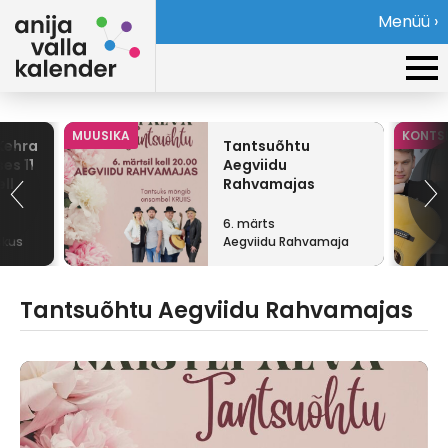
Menüü ›
MUUSIKA
KONTS
Kehra
Tantsuõhtu
es 11
Aegviidu
ll
Rahvamajas
6. märts
skus
Aegviidu Rahvamaja
Tantsuõhtu Aegviidu Rahvamajas