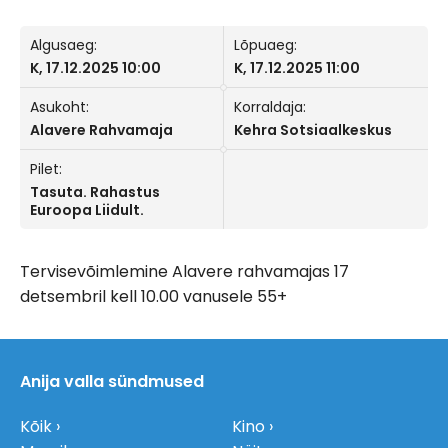
Algusaeg:
Lõpuaeg:
K, 17.12.2025 10:00
K, 17.12.2025 11:00
Asukoht:
Korraldaja:
Alavere Rahvamaja
Kehra Sotsiaalkeskus
Pilet:
Tasuta. Rahastus
Euroopa Liidult.
Tervisevõimlemine Alavere rahvamajas 17
detsembril kell 10.00 vanusele 55+
Anija valla sündmused
Kõik
Kino