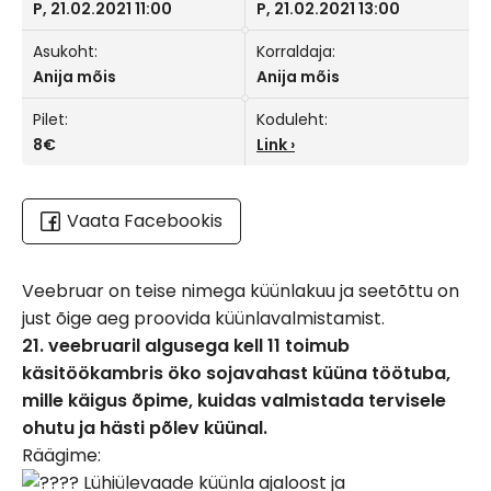
P, 21.02.2021 11:00
P, 21.02.2021 13:00
Asukoht:
Korraldaja:
Anija mõis
Anija mõis
Pilet:
Koduleht:
8€
Link
Vaata Facebookis
Veebruar on teise nimega küünlakuu ja seetõttu on
just õige aeg proovida küünlavalmistamist.
21. veebruaril algusega kell 11 toimub
käsitöökambris öko sojavahast küüna töötuba,
mille käigus õpime, kuidas valmistada tervisele
ohutu ja hästi põlev küünal.
Räägime:
Lühiülevaade küünla ajaloost ja