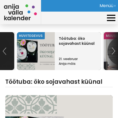
Menüü ›
HUVITEGEVUS
MUUSI
Töötuba: öko
sojavahast küünal
21. veebruar
Anija mõis
Töötuba: öko sojavahast küünal