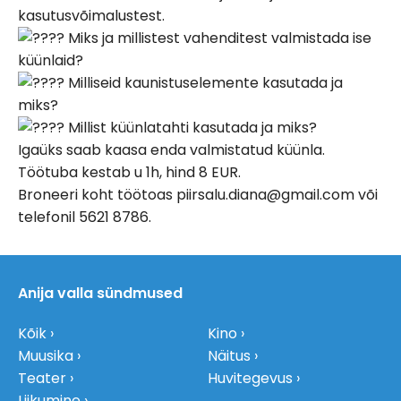
kasutusvõimalustest.
Miks ja millistest vahenditest valmistada ise
küünlaid?
Milliseid kaunistuselemente kasutada ja
miks?
Millist küünlatahti kasutada ja miks?
Igaüks saab kaasa enda valmistatud küünla.
Töötuba kestab u 1h, hind 8 EUR.
Broneeri koht töötoas piirsalu.diana@gmail.com või
telefonil 5621 8786.
Anija valla sündmused
Kõik
Kino
Muusika
Näitus
Teater
Huvitegevus
Liikumine