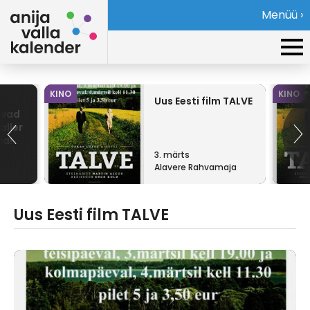
Menüü ›
KINO
KINO
Uus Eesti film TALVE
evad
aller
aa!
3. märts
Alavere Rahvamaja
Uus Eesti film TALVE