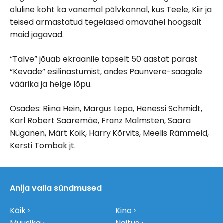
oluline koht ka vanemal põlvkonnal, kus Teele, Kiir ja
teised armastatud tegelased omavahel hoogsalt
maid jagavad.
“Talve” jõuab ekraanile täpselt 50 aastat pärast
“Kevade” esilinastumist, andes Paunvere-saagale
väärika ja helge lõpu.
Osades: Riina Hein, Margus Lepa, Henessi Schmidt,
Karl Robert Saaremäe, Franz Malmsten, Saara
Nüganen, Märt Koik, Harry Kõrvits, Meelis Rämmeld,
Kersti Tombak jt.
Anija valla sündmused
Kõik
Kino
Muusika
Näitus