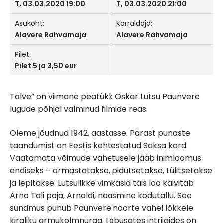
T, 03.03.2020 19:00
T, 03.03.2020 21:00
Asukoht:
Korraldaja:
Alavere Rahvamaja
Alavere Rahvamaja
Pilet:
Pilet 5 ja 3,50 eur
Talve” on viimane peatükk Oskar Lutsu Paunvere
lugude põhjal valminud filmide reas.
Oleme jõudnud 1942. aastasse. Pärast punaste
taandumist on Eestis kehtestatud Saksa kord.
Vaatamata võimude vahetusele jääb inimloomus
endiseks – armastatakse, pidutsetakse, tülitsetakse
ja lepitakse. Lutsulikke vimkasid täis loo käivitab
Arno Tali poja, Arnoldi, naasmine kodutallu. See
sündmus puhub Paunvere noorte vahel lõkkele
kirgliku armukolmnurga. Lõbusates intriigides on