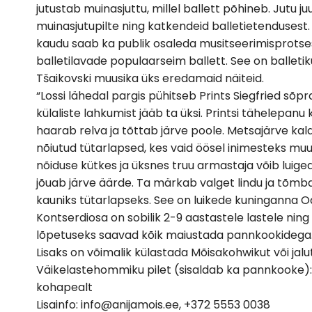
jutustab muinasjuttu, millel ballett põhineb. Jutu 
muinasjutupilte ning katkendeid balletietendusest
kaudu saab ka publik osaleda musitseerimisprotses
balletilavade populaarseim ballett. See on balletik
Tšaikovski muusika üks eredamaid näiteid.
“Lossi lähedal pargis pühitseb Prints Siegfried sõ
külaliste lahkumist jääb ta üksi. Printsi tähelepan
haarab relva ja tõttab järve poole. Metsajärve kal
nõiutud tütarlapsed, kes vaid öösel inimesteks mu
nõiduse kütkes ja üksnes truu armastaja võib luiged
jõuab järve äärde. Ta märkab valget lindu ja tõmb
kauniks tütarlapseks. See on luikede kuninganna O
Kontserdiosa on sobilik 2-9 aastastele lastele nin
lõpetuseks saavad kõik maiustada pannkookidega
Lisaks on võimalik külastada Mõisakohwikut või jal
Väikelastehommiku pilet (sisaldab ka pannkooke): lap
kohapealt
Lisainfo: info@anijamois.ee, +372 5553 0038