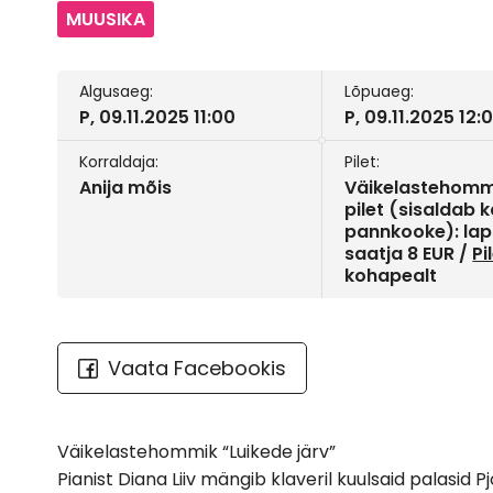
MUUSIKA
Algusaeg:
Lõpuaeg:
P, 09.11.2025 11:00
P, 09.11.2025 12:
Korraldaja:
Pilet:
Anija mõis
Väikelastehomm
pilet (sisaldab 
pannkooke): laps
saatja 8 EUR /
Pi
kohapealt
Vaata Facebookis
Väikelastehommik “Luikede järv”
Pianist Diana Liiv mängib klaveril kuulsaid palasid Pj