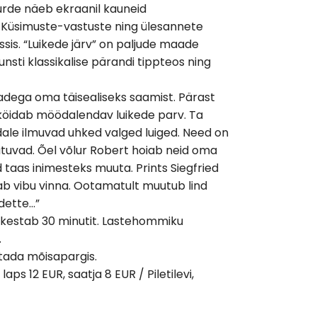
juurde näeb ekraanil kauneid
. Küsimuste-vastuste ning ülesannete
sis. “Luikede järv” on paljude maade
unsti klassikalise pärandi tippteos ning
pradega oma täisealiseks saamist. Pärast
u köidab möödalendav luikede parv. Ta
dale ilmuvad uhked valged luiged. Need on
utuvad. Õel võlur Robert hoiab neid oma
 taas inimesteks muuta. Prints Siegfried
ab vibu vinna. Ootamatult muutub lind
dette…”
g kestab 30 minutit. Lastehommiku
.
utada mõisapargis.
s 12 EUR, saatja 8 EUR / Piletilevi,