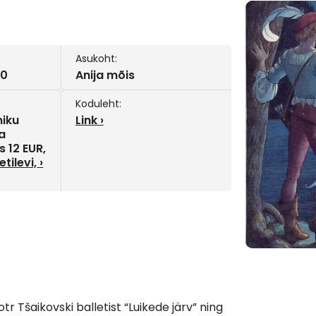
Asukoht:
00
Anija mõis
Koduleht:
iku
Link
ka
 12 EUR,
letilevi,
otr Tšaikovski balletist “Luikede järv” ning