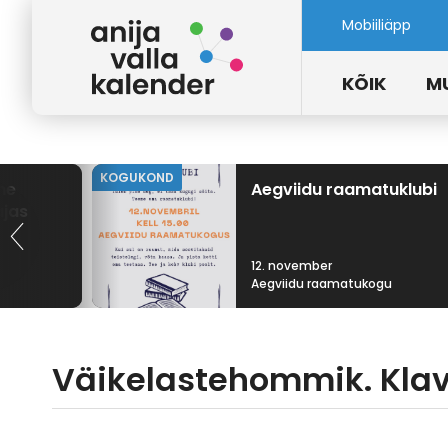
Mobiiliäpp
KÕIK
M
KOGUKOND
ne
Aegviidu raamatuklubi
ajas
12. november
Aegviidu raamatukogu
Väikelastehommik. Klave