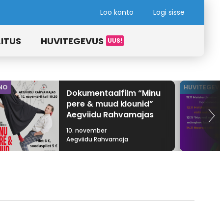
Loo konto
Logi sisse
ITUS
HUVITEGEVUS
NO
HUVITEGEV
Dokumentaalfilm “Minu
pere & muud klounid”
Aegviidu Rahvamajas
10. november
Aegviidu Rahvamaja