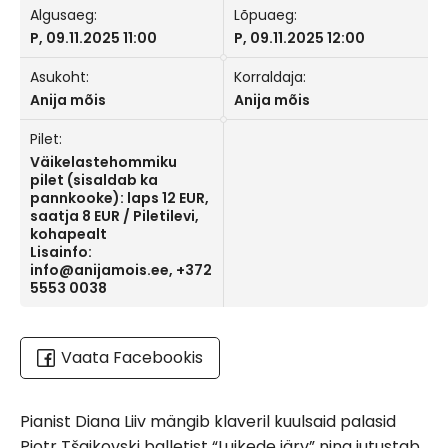
Algusaeg:
Lõpuaeg:
P, 09.11.2025 11:00
P, 09.11.2025 12:00
Asukoht:
Korraldaja:
Anija mõis
Anija mõis
Pilet:
Väikelastehommiku
pilet (sisaldab ka
pannkooke): laps 12 EUR,
saatja 8 EUR / Piletilevi,
kohapealt
Lisainfo:
info@anijamois.ee, +372
5553 0038
Vaata Facebookis
Pianist Diana Liiv mängib klaveril kuulsaid palasid
Pjotr Tšaikovski balletist “Luikede järv” ning jutustab