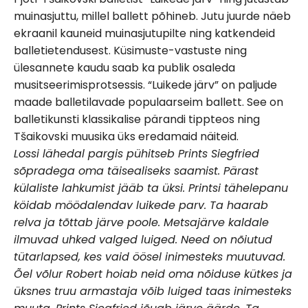
muinasjuttu, millel ballett põhineb. Jutu juurde näeb
ekraanil kauneid muinasjutupilte ning katkendeid
balletietendusest. Küsimuste-vastuste ning
ülesannete kaudu saab ka publik osaleda
musitseerimisprotsessis. “Luikede järv” on paljude
maade balletilavade populaarseim ballett. See on
balletikunsti klassikalise pärandi tippteos ning
Tšaikovski muusika üks eredamaid näiteid.
Lossi lähedal pargis pühitseb Prints Siegfried
sõpradega oma täisealiseks saamist. Pärast
külaliste lahkumist jääb ta üksi. Printsi tähelepanu
köidab möödalendav luikede parv. Ta haarab
relva ja tõttab järve poole. Metsajärve kaldale
ilmuvad uhked valged luiged. Need on nõiutud
tütarlapsed, kes vaid öösel inimesteks muutuvad.
Õel võlur Robert hoiab neid oma nõiduse kütkes ja
üksnes truu armastaja võib luiged taas inimesteks