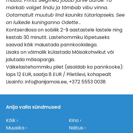
muuta. Prints Siegfried jõuab järve äärde. Ta
märkab valget lindu ja tõmbab vibu vinna.
Ootamatult muutub lind kauniks tütarlapseks. See
on luikede kuninganna Odette
…
Kontserdiosa on sobilik 2-9 aastastele lastele ning
kestab 30 minutit. Lastehommiku lõpetuseks
saavad kõik maiustada pannkookidega.
Lisaks on võimalik külastada Mõisakohwikut või
jalutada mõisapargis.
Väikelastehommiku pilet (sisaldab ka pannkooke):
laps 12 EUR, saatja 8 EUR / Piletilevi, kohapealt
Lisainfo: info@anijamois.ee, +372 5553 0038
Anija valla sündmused
Kõik
Kino
Muusika
Näitus