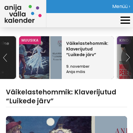
Menüü ›
MUUSIKA
KINO
mine
Väikelastehommik:
Klaverijutud
“Luikede järv”
9. november
ja
Anija mõis
Väikelastehommik: Klaverijutud
“Luikede järv”