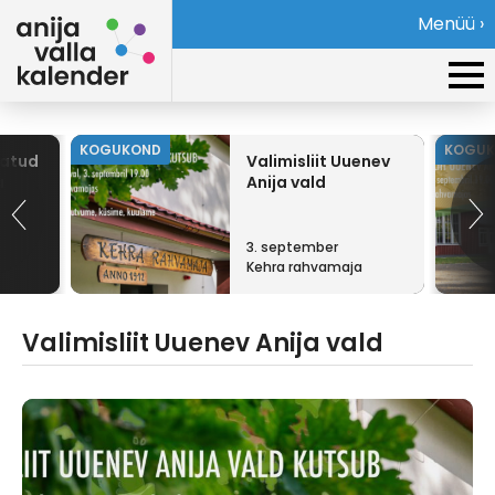
Menüü ›
KOGUKOND
KOGU
vatud
Valimisliit Uuenev
a
Anija vald
3. september
Kehra rahvamaja
Valimisliit Uuenev Anija vald