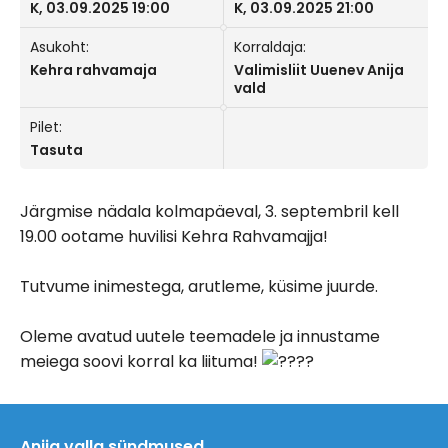
K, 03.09.2025 19:00
K, 03.09.2025 21:00
Asukoht:
Korraldaja:
Kehra rahvamaja
Valimisliit Uuenev Anija
vald
Pilet:
Tasuta
Järgmise nädala kolmapäeval, 3. septembril kell
19.00 ootame huvilisi Kehra Rahvamajja!
Tutvume inimestega, arutleme, küsime juurde.
Oleme avatud uutele teemadele ja innustame
meiega soovi korral ka liituma!
Anija valla sündmused