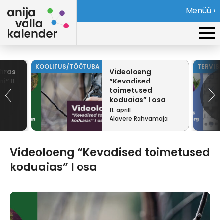
Menüü ›
KOOLITUS/TÖÖTUBA
TERVI
ehras
Videoloeng
i” II.
“Kevadised
toimetused
koduaias” I osa
11. aprill
Alavere Rahvamaja
Videoloeng “Kevadised toimetused
koduaias” I osa