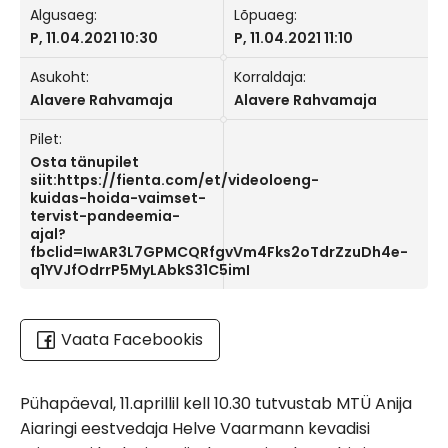
Algusaeg:
Lõpuaeg:
P, 11.04.2021 10:30
P, 11.04.2021 11:10
Asukoht:
Korraldaja:
Alavere Rahvamaja
Alavere Rahvamaja
Pilet:
Osta tänupilet
siit:https://fienta.com/et/videoloeng-
kuidas-hoida-vaimset-
tervist-pandeemia-
ajal?
fbclid=IwAR3L7GPMCQRfgvVm4Fks2oTdrZzuDh4e-
q1YVJfOdrrP5MyLAbkS31C5imI
Vaata Facebookis
Pühapäeval, 11.aprillil kell 10.30 tutvustab MTÜ Anija
Aiaringi eestvedaja Helve Vaarmann kevadisi