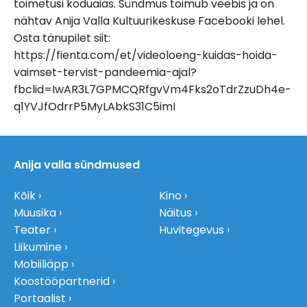
toimetusi koduaias. Sündmus toimub veebis ja on
nähtav Anija Valla Kultuurikeskuse Facebooki lehel.
Osta tänupilet siit:
https://fienta.com/et/videoloeng-kuidas-hoida-
vaimset-tervist-pandeemia-ajal?
fbclid=IwAR3L7GPMCQRfgvVm4Fks2oTdrZzuDh4e-
q1YVJfOdrrP5MyLAbkS31C5imI
Anija valla sündmused
Kõik
Kino
Muusika
Näitus
Teater
Huvitegevus
Liikumine
Mobiiliäpp
Koostööpartnerid
Portaalist