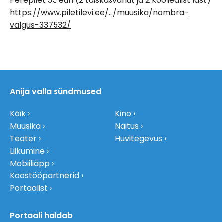
Perepilet 35 euri (2 täiskasvanut ja 2 kooliealist last)
https://www.piletilevi.ee/…/muusika/nombra-
valgus-337532/
Anija valla sündmused
Kõik
Kino
Muusika
Näitus
Teater
Huvitegevus
Liikumine
Mobiiliäpp
Koostööpartnerid
Portaalist
Portaali haldab