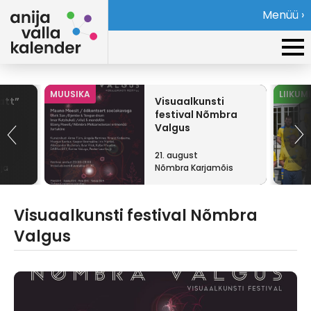
Menüü ›
MUUSIKA
LIIKUM
att”
Visuaalkunsti
festival Nõmbra
Valgus
21. august
ja
Nõmbra Karjamõis
Visuaalkunsti festival Nõmbra
Valgus