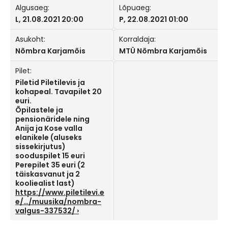
Algusaeg:
Lõpuaeg:
L, 21.08.2021 20:00
P, 22.08.2021 01:00
Asukoht:
Korraldaja:
Nõmbra Karjamõis
MTÜ Nõmbra Karjamõis
Pilet:
Piletid Piletilevis ja
kohapeal. Tavapilet 20
euri.
Õpilastele ja
pensionäridele ning
Anija ja Kose valla
elanikele (aluseks
sissekirjutus)
sooduspilet 15 euri
Perepilet 35 euri (2
täiskasvanut ja 2
kooliealist last)
https://www.piletilevi.e
e/…/muusika/nombra-
valgus-337532/