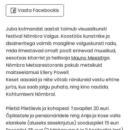
Vaata Facebookis
Juba kolmandat aastat toimub visuaalkunsti
festival Nõmbra Valgus. Koostöös kunstnike ja
disaineritega valmib maagiline valguskunsti rada,
mida ilmestavad omalt poolt erinevad muusikud,
eesotsas kitarrist ja helilooja
Mauno Meesit
iga.
Nõmbra Metsarestoranis pakub metsikuid
maitseelamusi Ellery Powell.
Keset aasasid ja niite võtab rändureid vastu ehtne
jurta, kus saab jalgu puhata, ning kino nautida.
Kohtumiseni Nõmbral.
Piletid Piletilevis ja kohapeal. Tavapilet 20 euri.
Õpilastele ja pensionäridele ning Anija ja Kose valla
elanikele (aluseks sissekirjutus) sooduspilet 15 euri