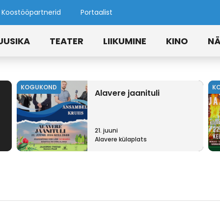
Koostööpartnerid
Portaalist
UUSIKA
TEATER
LIIKUMINE
KINO
NÄ
KOGUKOND
K
Alavere jaanituli
21. juuni
Alavere külaplats