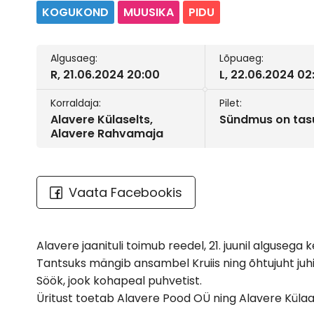
KOGUKOND
MUUSIKA
PIDU
Algusaeg:
Lõpuaeg:
R, 21.06.2024 20:00
L, 22.06.2024 02
Korraldaja:
Pilet:
Alavere Külaselts,
Sündmus on tas
Alavere Rahvamaja
Vaata Facebookis
Alavere jaanituli toimub reedel, 21. juunil algusega k
Tantsuks mängib ansambel Kruiis ning õhtujuht juh
Söök, jook kohapeal puhvetist.
Üritust toetab Alavere Pood OÜ ning Alavere Kül