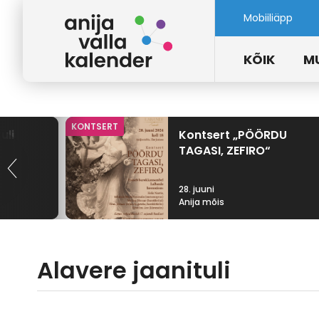
Mobiiliäpp
KÕIK
M
KONTSERT
uli
Kontsert „PÖÖRDU
TAGASI, ZEFIRO“
28. juuni
Anija mõis
Alavere jaanituli