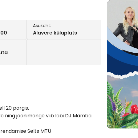
Asukoht:
:00
Alavere külaplats
uta
ell 20 pargis.
ib ning jaanimänge viib läbi DJ Mamba.
aarendamise Selts MTÜ