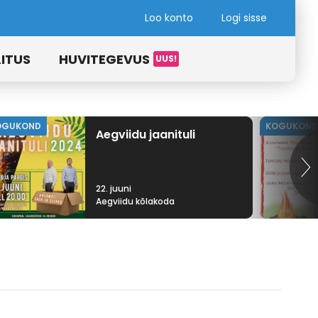
Loo konto
Logi sisse
ITUS
HUVITEGEVUS
OGUKOND
KOGUKOND
Aegviidu jaanituli
22. juuni
Aegviidu kõlakoda