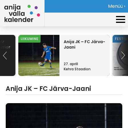
Menüü ›
LIIKUMINE
FESTIV
ev
Anija JK – FC Järva-
rrior
Jaani
27. aprill
Kehra Staadion
Anija JK – FC Järva-Jaani