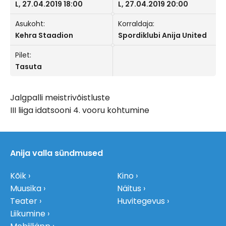
L, 27.04.2019 18:00
L, 27.04.2019 20:00
Asukoht:
Korraldaja:
Kehra Staadion
Spordiklubi Anija United
Pilet:
Tasuta
Jalgpalli meistrivõistluste
III liiga idatsooni 4. vooru kohtumine
Anija valla sündmused
Kõik
Kino
Muusika
Näitus
Teater
Huvitegevus
Liikumine