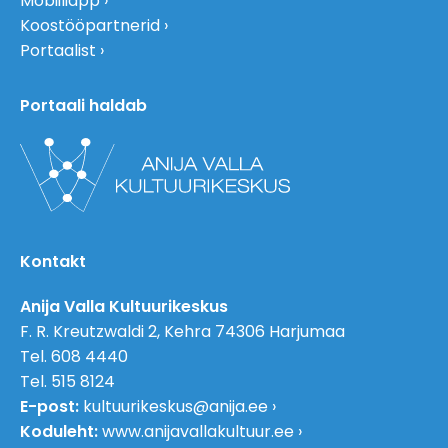
Mobiiliäpp
Koostööpartnerid
Portaalist
Portaali haldab
Kontakt
Anija Valla Kultuurikeskus
F. R. Kreutzwaldi 2, Kehra 74306 Harjumaa
Tel. 608 4440
Tel. 515 8124
E-post:
kultuurikeskus@anija.ee
Koduleht:
www.anijavallakultuur.ee