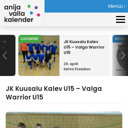
Menüü ›
LIIKUMINE
HUVIT
ilm
JK Kuusalu Kalev
The
U15 – Valga Warrior
U15
29. aprill
a
Kehra Staadion
JK Kuusalu Kalev U15 – Valga
Warrior U15