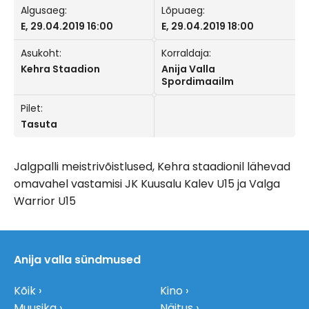
Algusaeg:
Lõpuaeg:
E, 29.04.2019 16:00
E, 29.04.2019 18:00
Asukoht:
Korraldaja:
Kehra Staadion
Anija Valla
Spordimaailm
Pilet:
Tasuta
Jalgpalli meistrivõistlused, Kehra staadionil lähevad
omavahel vastamisi JK Kuusalu Kalev U15 ja Valga
Warrior U15
Anija valla sündmused
Kõik
Kino
Muusika
Näitus