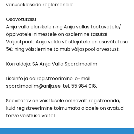
vanuseklasside reglemendile
Osavõtutasu
Anija valla elanikele ning Anija vallas töötavatele/
õppivatele inimestele on osalemine tasuta!
Väljastpoolt Anija valda võistlejatele on osavõtutasu
5€ ning võistlemine toimub väljaspool arvestust.
Korraldaja: SA Anija Valla Spordimaailm
Lisainfo ja eelregistreerimine: e-mail
spordimaailm@anija.ee, tel. 55 984 018.
Soovitatav on võistlusele eelnevalt registreerida,
kuid registreerimine toimumata aladele on avatud
terve võistluse vältel.