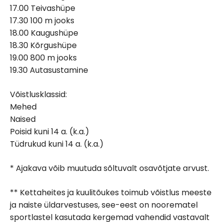
17.00 Teivashüpe
17.30 100 m jooks
18.00 Kaugushüpe
18.30 Kõrgushüpe
19.00 800 m jooks
19.30 Autasustamine
Võistlusklassid:
Mehed
Naised
Poisid kuni 14 a. (k.a.)
Tüdrukud kuni 14 a. (k.a.)
* Ajakava võib muutuda sõltuvalt osavõtjate arvust.
** Kettaheites ja kuulitõukes toimub võistlus meeste
ja naiste üldarvestuses, see-eest on noorematel
sportlastel kasutada kergemad vahendid vastavalt