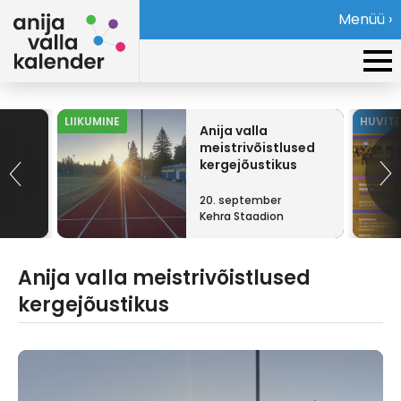
Menüü ›
LIIKUMINE
HUVIT
Anija valla
meistrivõistlused
kergejõustikus
20. september
Kehra Staadion
Anija valla meistrivõistlused
kergejõustikus